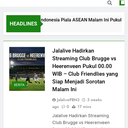
ng Singapura vs Indonesia Piala ASEAN Malam Ini Pukul 20.00 
HEADLINES
Ago
Jalalive Hadirkan
Streaming Club Brugge vs
Heerenveen Pukul 00.00
WIB – Club Friendlies yang
Siap Menjadi Sorotan
BERITA
Malam Ini
JalalivePBN3
3 weeks
ago
0
17 mins
Jalalive Hadirkan Streaming
Club Brugge vs Heerenveen