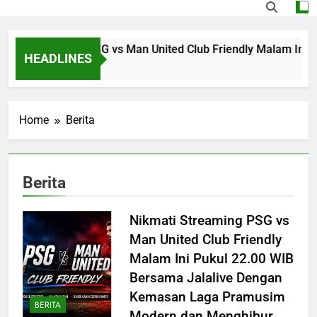
ati Streaming PSG vs Man United Club Friendly Malam Ini P
HEADLINES
rs Ago
Home
Berita
Berita
Nikmati Streaming PSG vs
Man United Club Friendly
Malam Ini Pukul 22.00 WIB
Bersama Jalalive Dengan
Kemasan Laga Pramusim
BERITA
Modern dan Menghibur