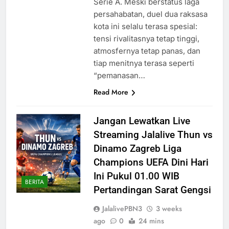
Serie A. Meski berstatus laga
persahabatan, duel dua raksasa
kota ini selalu terasa spesial:
tensi rivalitasnya tetap tinggi,
atmosfernya tetap panas, dan
tiap menitnya terasa seperti
“pemanasan…
Read More
Jangan Lewatkan Live
Streaming Jalalive Thun vs
Dinamo Zagreb Liga
Champions UEFA Dini Hari
Ini Pukul 01.00 WIB
BERITA
Pertandingan Sarat Gengsi
JalalivePBN3
3 weeks
ago
0
24 mins