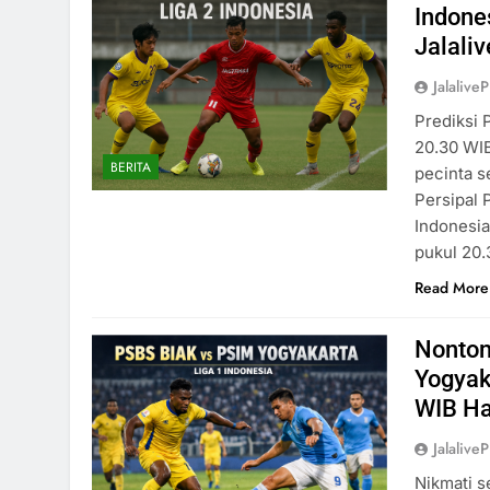
Indone
Jalali
Jalaliv
Prediksi 
20.30 WIB
BERITA
pecinta s
Persipal 
Indonesia
pukul 20.
Read More
Nonton
Yogyak
WIB Ha
Jalaliv
Nikmati s