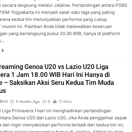
secara langsung melalui Jalalive. Pertandingan antara PSBS
PSIM Yogyakarta ini menjadi salah satu laga yang paling
karena kedua tim menunjukkan performa yang cukup
f musim ini. Pastikan Anda tidak melewatkan keseruan
gan yang berlangsung pukul 20.30 WIB, hanya di platform
g…
treaming Genoa U20 vs Lazio U20 Liga
era 1 Jam 18.00 WIB Hari Ini Hanya di
ve – Saksikan Aksi Seru Kedua Tim Muda
us
ePBN3
5 Months Ago
0
11 Mins
si Liga Primavera 1 hari ini menghadirkan pertandingan
antara Genoa U20 dan Lazio U20. Jika Anda penggemar sepak
 dan ingin menyaksikan performa terbaik dari kedua tim ini,
watkan siaran langsungnya hanya di Jalalive. Artikel ini akan