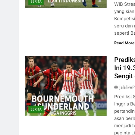
BERITA
WIB Strea
yang kian
Kompetisi
seru dan
seperti B
Read More
Predik
Ini 19
Sengit 
Jalaliv
Prediksi 
Inggris B
BERITA
pertandin
akan berl
menjadi 
pecinta L