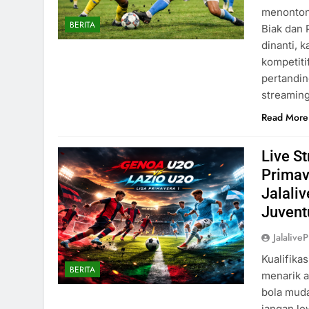
menonton 
BERITA
Biak dan 
dinanti, 
kompetiti
pertandin
streamin
Read More
Live S
Primav
Jalali
Juvent
Jalaliv
Kualifika
BERITA
menarik 
bola muda
jangan le