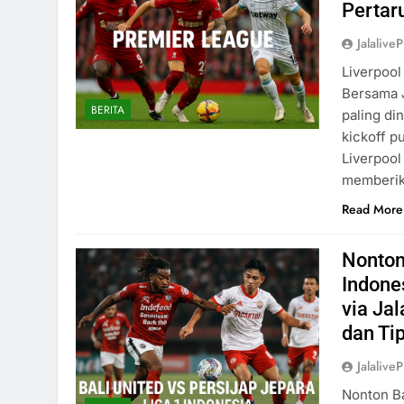
Pertar
Jalaliv
Liverpool
Bersama J
BERITA
paling di
kickoff p
Liverpool 
memberik
Read More
Nonton
Indone
via Ja
dan Ti
Jalaliv
Nonton Ba