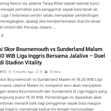
ming Resmi via Jalalive Tanpa Ribet adalah kalimat kunci
 menjadi perhatian para penggemar sepak bola tanah air.
 Liga 1 Indonesia sendiri selalu menyajikan pertandingan
 menegangkan, apalagi jika mempertemukan dua tim besar
ali United dan Persijap Jepara….
si Skor Bournemouth vs Sunderland Malam
.30 WIB Liga Inggris Bersama Jalalive – Duel
di Stadion Vitality
ePBN3
5 Months Ago
0
12 Mins
Skor Bournemouth vs Sunderland Malam Ini 19.30 WIB Liga
ersama Jalalive Malam ini, kompetisi seru akan menyajikan
gan antara Bournemouth dan Sunderland di Liga Inggris yang
angsung pukul 19.30 WIB. Pertandingan ini dipastikan akan
tontonan menarik baik bagi penggemar sepak bola maupun
iga Inggris, mengingat kedua tim tengah menunjukkan