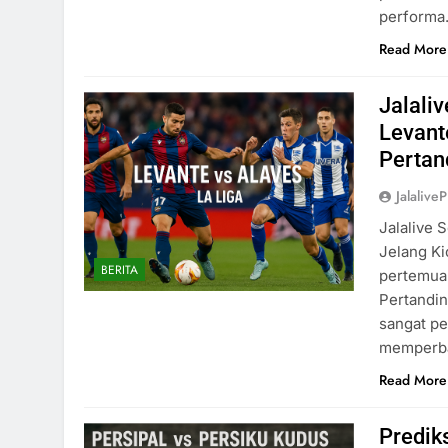
perform
Read More
Jalali
Levant
Pertan
Jalaliv
Jalalive 
Jelang Ki
BERITA
pertemuan
Pertandin
sangat pe
memperba
Read More
Predik