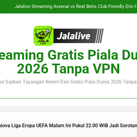
Jalalive Streaming Arsenal vs Real Betis Club Friendly Dini 
Pramusim Berkuali
Derby AC Milan vs Inter Milan Club Friendly Sore Ini Pukul 18.00 
Jalalive Streaming Monaco vs Getafe Club Friendly Dini Hari Ini 
KuPS vs U Craiova Liga Eropa UEFA Malam Ini Pukul 22.00 WIB 
eaming Gratis Piala D
Jalalive Streaming Arsenal vs Real Betis Club Friendly Dini 
2026 Tanpa VPN
Pramusim Berkuali
Derby AC Milan vs Inter Milan Club Friendly Sore Ini Pukul 18.00 
ive Sajikan Tayangan Resmi Dan Gratis Piala Dunia 2026 Tanpa 
UEFA Malam Ini Pukul 22.00 WIB Jadi Sorotan Besar Pecinta Se