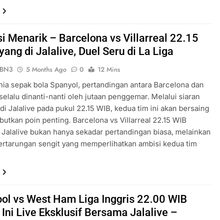
si Menarik – Barcelona vs Villarreal 22.15
ang di Jalalive, Duel Seru di La Liga
ePBN3
5 Months Ago
0
12 Mins
ia sepak bola Spanyol, pertandingan antara Barcelona dan
l selalu dinanti-nanti oleh jutaan penggemar. Melalui siaran
di Jalalive pada pukul 22.15 WIB, kedua tim ini akan bersaing
tkan poin penting. Barcelona vs Villarreal 22.15 WIB
 Jalalive bukan hanya sekadar pertandingan biasa, melainkan
rtarungan sengit yang memperlihatkan ambisi kedua tim
ool vs West Ham Liga Inggris 22.00 WIB
Ini Live Eksklusif Bersama Jalalive –