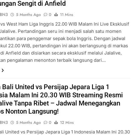
ungan Sengit di Anfield
ePBN3
5 Months Ago
0
11 Mins
 vs West Ham Liga Inggris 22.00 WIB Malam Ini Live Eksklusif
alalive. Pertandingan seru ini menjadi salah satu momen
nantikan para penggemar sepak bola Inggris. Dengan jadwal
ukul 22.00 WIB, pertandingan ini akan berlangsung di markas
di Anfield dan disiarkan secara eksklusif melalui Jalalive,
an pengalaman menonton terbaik langsung dari…
 Bali United vs Persijap Jepara Liga 1
sia Malam Ini 20.30 WIB Streaming Resmi
lalive Tanpa Ribet – Jadwal Menegangkan
ps Nonton Langsung!
ePBN3
5 Months Ago
0
12 Mins
li United vs Persijap Jepara Liga 1 Indonesia Malam Ini 20.30