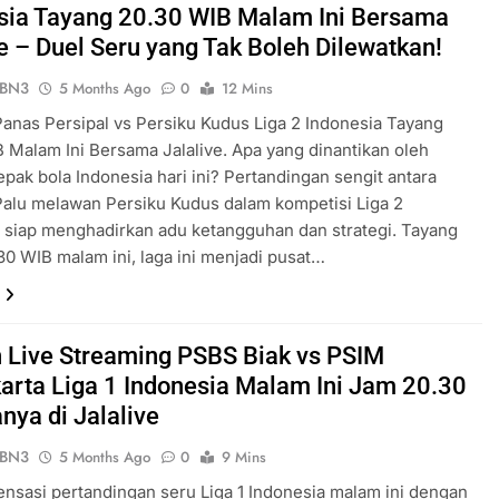
sia Tayang 20.30 WIB Malam Ini Bersama
ve – Duel Seru yang Tak Boleh Dilewatkan!
ePBN3
5 Months Ago
0
12 Mins
Panas Persipal vs Persiku Kudus Liga 2 Indonesia Tayang
 Malam Ini Bersama Jalalive. Apa yang dinantikan oleh
epak bola Indonesia hari ini? Pertandingan sengit antara
Palu melawan Persiku Kudus dalam kompetisi Liga 2
 siap menghadirkan adu ketangguhan dan strategi. Tayang
30 WIB malam ini, laga ini menjadi pusat…
 Live Streaming PSBS Biak vs PSIM
arta Liga 1 Indonesia Malam Ini Jam 20.30
nya di Jalalive
ePBN3
5 Months Ago
0
9 Mins
ensasi pertandingan seru Liga 1 Indonesia malam ini dengan