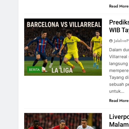
Read More
Predik
WIB Tay
Jalaliv
Dalam dun
Villarrea
langsung 
BERITA
memperebu
Tayang di
sebuah pe
untuk…
Read More
Liverp
Malam 