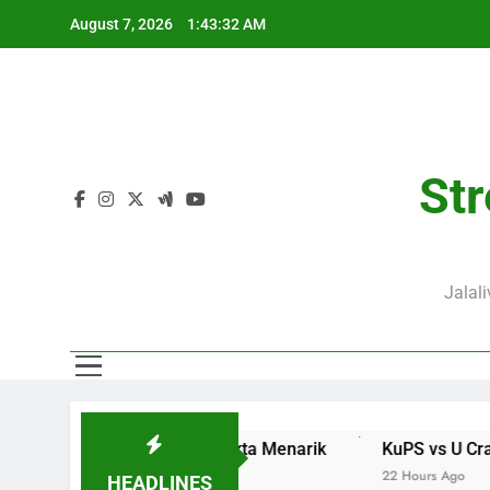
Skip
August 7, 2026
1:43:33 AM
to
content
Str
Jalal
dingan dan Fakta Menarik
KuPS vs U Craiova Liga Eropa 
22 Hours Ago
HEADLINES