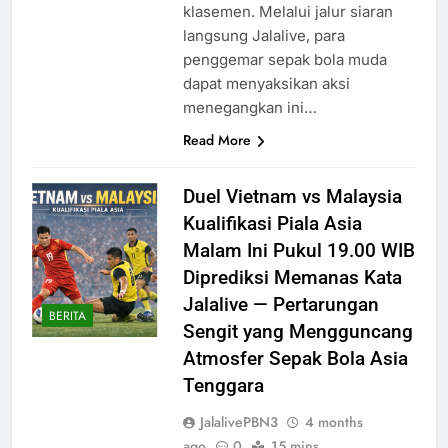
klasemen. Melalui jalur siaran
langsung Jalalive, para
penggemar sepak bola muda
dapat menyaksikan aksi
menegangkan ini…
Read More
Duel Vietnam vs Malaysia
Kualifikasi Piala Asia
Malam Ini Pukul 19.00 WIB
Diprediksi Memanas Kata
Jalalive — Pertarungan
BERITA
Sengit yang Mengguncang
Atmosfer Sepak Bola Asia
Tenggara
JalalivePBN3
4 months
ago
0
15 mins