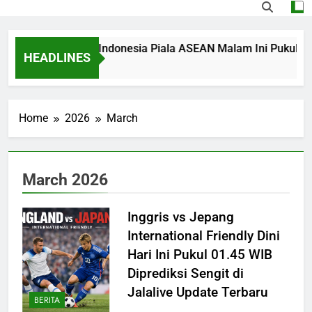
ng Singapura vs Indonesia Piala ASEAN Malam Ini Pukul 20.00
HEADLINES
Ago
Home
2026
March
March 2026
Inggris vs Jepang
International Friendly Dini
Hari Ini Pukul 01.45 WIB
Diprediksi Sengit di
Jalalive Update Terbaru
BERITA