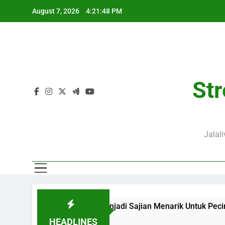
Skip
August 7, 2026
4:21:48 PM
to
content
Str
Jalal
00 WIB di Jalalive Menjadi Sajian Menarik Untuk Pecinta Sep
HEADLINES