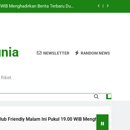
Pukul 01.00 WIB Lengkap dengan Preview
Pertandingan dan Fakta Menarik
Jadi Sorotan Besar Pecinta Sepak Bola
Eropa di Jalalive
l 20.00 WIB di Jalalive Menjadi Sajian
ik Untuk Pecinta Sepak Bola Nasional
0 WIB Menghadirkan Berita Terbaru Duel
unia
Klub Terkenal Dari Inggris Dan Jerman
NEWSLETTER
RANDOM NEWS
Pukul 01.00 WIB Lengkap dengan Preview
Pertandingan dan Fakta Menarik
Jadi Sorotan Besar Pecinta Sepak Bola
Eropa di Jalalive
Ribet.
riendly Malam Ini Pukul 19.00 WIB Menghadirkan Berita Terbar