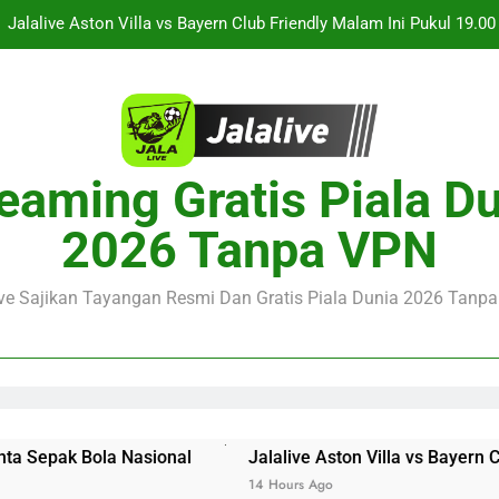
Jalalive Streaming Monaco vs Getafe Club Friendly Dini Hari Ini 
KuPS vs U Craiova Liga Eropa UEFA Malam Ini Pukul 22.00 WIB 
Streaming Singapura vs Indonesia Piala ASEAN Malam Ini Puku
Menar
Jalalive Aston Villa vs Bayern Club Friendly Malam Ini Pukul 19.0
eaming Gratis Piala D
Persahabatan Dua 
Jalalive Streaming Monaco vs Getafe Club Friendly Dini Hari Ini 
2026 Tanpa VPN
KuPS vs U Craiova Liga Eropa UEFA Malam Ini Pukul 22.00 WIB 
ive Sajikan Tayangan Resmi Dan Gratis Piala Dunia 2026 Tanpa 
ak Bola Nasional
Jalalive Aston Villa vs Bayern Club F
14 Hours Ago