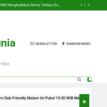
0 WIB Menghadirkan Berita Terbaru Duel
Klub Terkenal Dari Inggris Dan Jerman
Pukul 01.00 WIB Lengkap dengan Preview
Pertandingan dan Fakta Menarik
Jadi Sorotan Besar Pecinta Sepak Bola
Eropa di Jalalive
l 20.00 WIB di Jalalive Menjadi Sajian
unia
ik Untuk Pecinta Sepak Bola Nasional
NEWSLETTER
RANDOM NEWS
0 WIB Menghadirkan Berita Terbaru Duel
Klub Terkenal Dari Inggris Dan Jerman
Pukul 01.00 WIB Lengkap dengan Preview
Pertandingan dan Fakta Menarik
Ribet.
Jadi Sorotan Besar Pecinta Sepak Bola
Eropa di Jalalive
ub Friendly Malam Ini Pukul 19.00 WIB Menghadirkan Berita Te