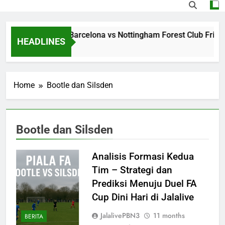
treaming Jalalive Barcelona vs Nottingham Forest Club Frien
HEADLINES
 Hours Ago
Home
Bootle dan Silsden
Bootle dan Silsden
Analisis Formasi Kedua
Tim – Strategi dan
Prediksi Menuju Duel FA
Cup Dini Hari di Jalalive
JalalivePBN3
11 months
BERITA