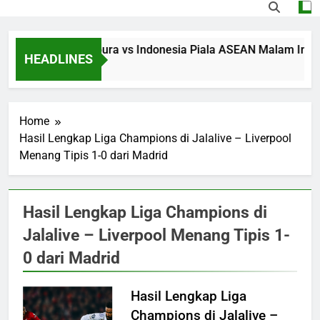
Streaming Singapura vs Indonesia Piala ASEAN Malam Ini Puk
HEADLINES
1 Hour Ago
Home
Hasil Lengkap Liga Champions di Jalalive – Liverpool
Menang Tipis 1-0 dari Madrid
Hasil Lengkap Liga Champions di
Jalalive – Liverpool Menang Tipis 1-
0 dari Madrid
Hasil Lengkap Liga
Champions di Jalalive –