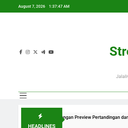
Skip
August 7, 2026
1:37:47 AM
to
content
Str
Jalal
ukul 01.00 WIB Lengkap dengan Preview Pertandingan dan Fakta
HEADLINES