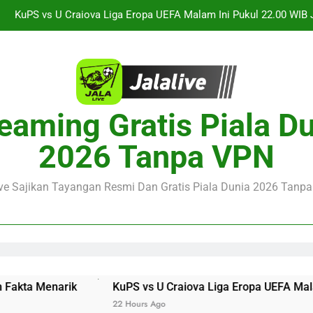
Jalalive Streaming Arsenal vs Real Betis Club Friendly Dini 
Pramusim Berkuali
Derby AC Milan vs Inter Milan Club Friendly Sore Ini Pukul 18.00 
Jalalive Streaming Monaco vs Getafe Club Friendly Dini Hari Ini 
KuPS vs U Craiova Liga Eropa UEFA Malam Ini Pukul 22.00 WIB 
eaming Gratis Piala D
Jalalive Streaming Arsenal vs Real Betis Club Friendly Dini 
2026 Tanpa VPN
Pramusim Berkuali
Derby AC Milan vs Inter Milan Club Friendly Sore Ini Pukul 18.00 
ive Sajikan Tayangan Resmi Dan Gratis Piala Dunia 2026 Tanpa 
 Menarik
KuPS vs U Craiova Liga Eropa UEFA Malam Ini P
22 Hours Ago