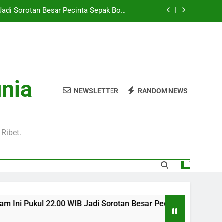
Hari Ini Pukul 01.30 WIB – Nikmati Aksi
tas Tanpa Ketinggalan Momen Penting
WIB Tersedia Melalui Streaming Jalalive
yang Stabil dan Jernih
Pukul 01.00 WIB Lengkap dengan Preview
Pertandingan dan Fakta Menarik
Jadi Sorotan Besar Pecinta Sepak Bola
unia
Eropa di Jalalive
NEWSLETTER
RANDOM NEWS
Hari Ini Pukul 01.30 WIB – Nikmati Aksi
tas Tanpa Ketinggalan Momen Penting
WIB Tersedia Melalui Streaming Jalalive
yang Stabil dan Jernih
Ribet.
ukul 22.00 WIB Jadi Sorotan Besar Pecinta Sepak Bola Eropa d