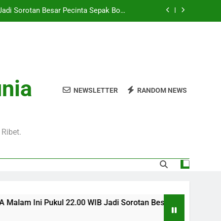
Jadi Sorotan Besar Pecinta Sepak Bola
Eropa di Jalalive
Hari Ini Pukul 01.30 WIB – Nikmati Aksi
tas Tanpa Ketinggalan Momen Penting
WIB Tersedia Melalui Streaming Jalalive
yang Stabil dan Jernih
Pukul 01.00 WIB Lengkap dengan Preview
unia
Pertandingan dan Fakta Menarik
NEWSLETTER
RANDOM NEWS
Jadi Sorotan Besar Pecinta Sepak Bola
Eropa di Jalalive
Hari Ini Pukul 01.30 WIB – Nikmati Aksi
tas Tanpa Ketinggalan Momen Penting
Ribet.
WIB Tersedia Melalui Streaming Jalalive
yang Stabil dan Jernih
am Ini Pukul 22.00 WIB Jadi Sorotan Besar Pecinta Sepak Bola