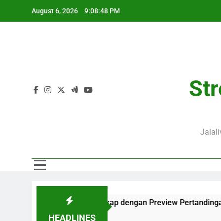
Skip
August 6, 2026
9:08:48 PM
to
content
Str
Jalal
i Ini Pukul 01.00 WIB Lengkap dengan Preview Pertandingan d
HEADLINES