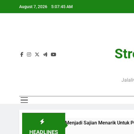
Skip
August 7, 2026
5:07:45 AM
to
content
Str
Jalal
 20.00 WIB di Jalalive Menjadi Sajian Menarik Untuk Pecinta
HEADLINES