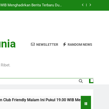
0 WIB Menghadirkan Berita Terbaru Duel
Klub Terkenal Dari Inggris Dan Jerman
Pukul 01.00 WIB Lengkap dengan Preview
Pertandingan dan Fakta Menarik
Jadi Sorotan Besar Pecinta Sepak Bola
Eropa di Jalalive
l 20.00 WIB di Jalalive Menjadi Sajian
unia
ik Untuk Pecinta Sepak Bola Nasional
NEWSLETTER
RANDOM NEWS
0 WIB Menghadirkan Berita Terbaru Duel
Klub Terkenal Dari Inggris Dan Jerman
Pukul 01.00 WIB Lengkap dengan Preview
Pertandingan dan Fakta Menarik
Ribet.
Jadi Sorotan Besar Pecinta Sepak Bola
Eropa di Jalalive
b Friendly Malam Ini Pukul 19.00 WIB Menghadirkan Berita Ter