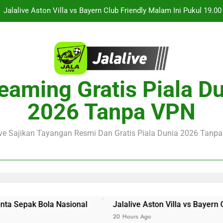
Persahabatan Dua 
Jalalive Streaming Monaco vs Getafe Club Friendly Dini Hari Ini 
KuPS vs U Craiova Liga Eropa UEFA Malam Ini Pukul 22.00 WIB 
Streaming Singapura vs Indonesia Piala ASEAN Malam Ini Puku
Menar
eaming Gratis Piala D
Jalalive Aston Villa vs Bayern Club Friendly Malam Ini Pukul 19.0
Persahabatan Dua 
2026 Tanpa VPN
Jalalive Streaming Monaco vs Getafe Club Friendly Dini Hari Ini 
KuPS vs U Craiova Liga Eropa UEFA Malam Ini Pukul 22.00 WIB 
ive Sajikan Tayangan Resmi Dan Gratis Piala Dunia 2026 Tanpa 
pak Bola Nasional
Jalalive Aston Villa vs Bayern Club 
20 Hours Ago