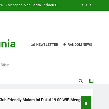
Klub Terkenal Dari Inggris Dan Jerman
Pukul 01.00 WIB Lengkap dengan Preview
Pertandingan dan Fakta Menarik
Jadi Sorotan Besar Pecinta Sepak Bola
Eropa di Jalalive
l 20.00 WIB di Jalalive Menjadi Sajian
ik Untuk Pecinta Sepak Bola Nasional
unia
0 WIB Menghadirkan Berita Terbaru Duel
NEWSLETTER
RANDOM NEWS
Klub Terkenal Dari Inggris Dan Jerman
Pukul 01.00 WIB Lengkap dengan Preview
Pertandingan dan Fakta Menarik
Jadi Sorotan Besar Pecinta Sepak Bola
Ribet.
Eropa di Jalalive
Friendly Malam Ini Pukul 19.00 WIB Menghadirkan Berita Terba