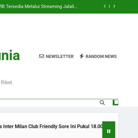
WIB Tersedia Melalui Streaming Jalalive
yang Stabil dan Jernih
ga Champions UEFA Dini Hari Ini Pukul
01.00 WIB Pertandingan Sarat Gengsi
y Dini Hari Ini Pukul 01.15 WIB melalui
alitas tinggi untuk pecinta sepak bola
Hari Ini Pukul 01.30 WIB – Nikmati Aksi
unia
tas Tanpa Ketinggalan Momen Penting
NEWSLETTER
RANDOM NEWS
WIB Tersedia Melalui Streaming Jalalive
yang Stabil dan Jernih
ga Champions UEFA Dini Hari Ini Pukul
01.00 WIB Pertandingan Sarat Gengsi
Ribet.
y Dini Hari Ini Pukul 01.15 WIB melalui
alitas tinggi untuk pecinta sepak bola
Milan Club Friendly Sore Ini Pukul 18.00 WIB Tersedia Melalui 