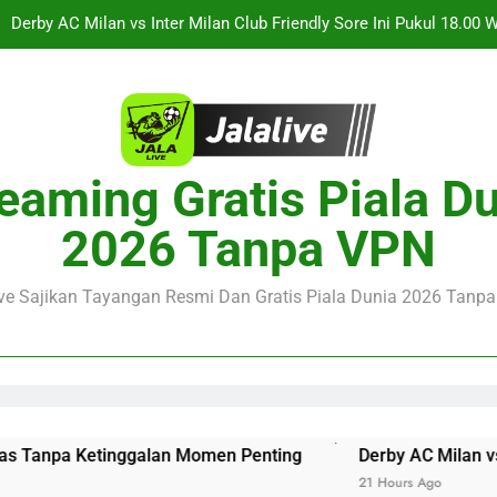
Derby AC Milan vs Inter Milan Club Friendly Sore Ini Pukul 18.00 
angan Lewatkan Live Streaming Jalalive Thun vs Dinamo Zagreb Li
Jalalive menghadirkan Sporting CP vs Strasbourg Club Friendl
streaming berku
Jalalive Streaming Arsenal vs Real Betis Club Friendly Dini 
eaming Gratis Piala D
Pramusim Berkuali
Derby AC Milan vs Inter Milan Club Friendly Sore Ini Pukul 18.00 
2026 Tanpa VPN
angan Lewatkan Live Streaming Jalalive Thun vs Dinamo Zagreb Li
ive Sajikan Tayangan Resmi Dan Gratis Piala Dunia 2026 Tanpa 
Jalalive menghadirkan Sporting CP vs Strasbourg Club Friendl
streaming berku
anpa Ketinggalan Momen Penting
Derby AC Milan vs Inter 
21 Hours Ago