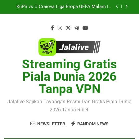
Skip
dengan Preview Pertandingan dan Fakta Menarik
KuPS vs U Craiova Liga Eropa UEFA Malam Ini
to
Pukul 22.00 WIB Jadi Sorotan Besar Pecinta
Sepak Bola Eropa di Jalalive
content
Jalalive Streaming Arsenal vs Real Betis Club
Friendly Dini Hari Ini Pukul 01.30 WIB – Nikmati
Aksi Pramusim Berkualitas Tanpa Ketinggalan
Derby AC Milan vs Inter Milan Club Friendly Sore
Momen Penting
Ini Pukul 18.00 WIB Tersedia Melalui Streaming
Jalalive yang Stabil dan Jernih
Jalalive Streaming Monaco vs Getafe Club
Friendly Dini Hari Ini Pukul 01.00 WIB Lengkap
dengan Preview Pertandingan dan Fakta Menarik
Streaming Gratis
KuPS vs U Craiova Liga Eropa UEFA Malam Ini
Pukul 22.00 WIB Jadi Sorotan Besar Pecinta
Sepak Bola Eropa di Jalalive
Piala Dunia 2026
Jalalive Streaming Arsenal vs Real Betis Club
Friendly Dini Hari Ini Pukul 01.30 WIB – Nikmati
Tanpa VPN
Aksi Pramusim Berkualitas Tanpa Ketinggalan
Derby AC Milan vs Inter Milan Club Friendly Sore
Momen Penting
Ini Pukul 18.00 WIB Tersedia Melalui Streaming
Jalalive yang Stabil dan Jernih
Jalalive Sajikan Tayangan Resmi Dan Gratis Piala Dunia
2026 Tanpa Ribet.
NEWSLETTER
RANDOM NEWS