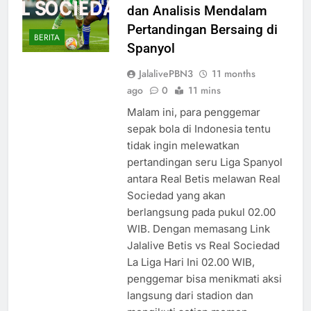
dan Analisis Mendalam
Pertandingan Bersaing di
BERITA
Spanyol
JalalivePBN3
11 months
ago
0
11 mins
Malam ini, para penggemar
sepak bola di Indonesia tentu
tidak ingin melewatkan
pertandingan seru Liga Spanyol
antara Real Betis melawan Real
Sociedad yang akan
berlangsung pada pukul 02.00
WIB. Dengan memasang Link
Jalalive Betis vs Real Sociedad
La Liga Hari Ini 02.00 WIB,
penggemar bisa menikmati aksi
langsung dari stadion dan