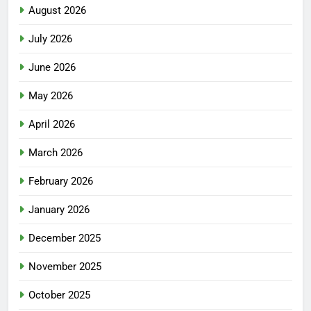
August 2026
July 2026
June 2026
May 2026
April 2026
March 2026
February 2026
January 2026
December 2025
November 2025
October 2025