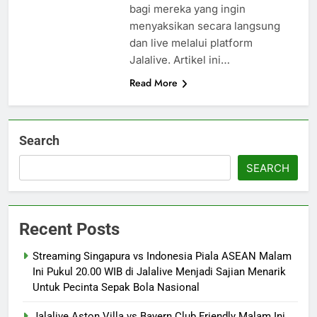
bagi mereka yang ingin
menyaksikan secara langsung
dan live melalui platform
Jalalive. Artikel ini…
Read More
Search
SEARCH
Recent Posts
Streaming Singapura vs Indonesia Piala ASEAN Malam
Ini Pukul 20.00 WIB di Jalalive Menjadi Sajian Menarik
Untuk Pecinta Sepak Bola Nasional
Jalalive Aston Villa vs Bayern Club Friendly Malam Ini