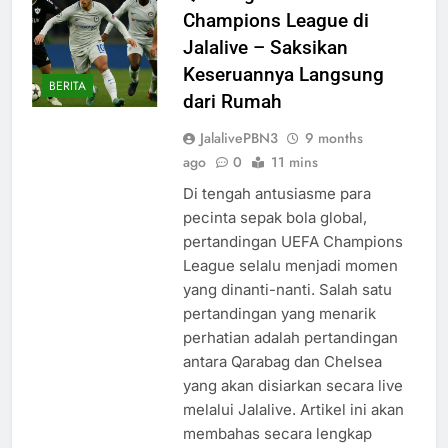
Champions League di
Jalalive – Saksikan
Keseruannya Langsung
BERITA
dari Rumah
JalalivePBN3
9 months
ago
0
11 mins
Di tengah antusiasme para
pecinta sepak bola global,
pertandingan UEFA Champions
League selalu menjadi momen
yang dinanti-nanti. Salah satu
pertandingan yang menarik
perhatian adalah pertandingan
antara Qarabag dan Chelsea
yang akan disiarkan secara live
melalui Jalalive. Artikel ini akan
membahas secara lengkap