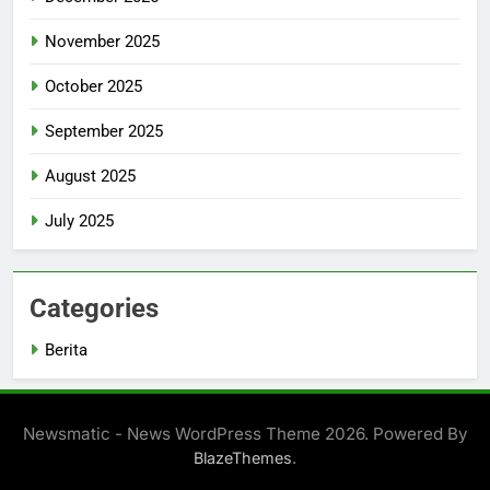
November 2025
October 2025
September 2025
August 2025
July 2025
Categories
Berita
Newsmatic - News WordPress Theme 2026. Powered By
.
BlazeThemes