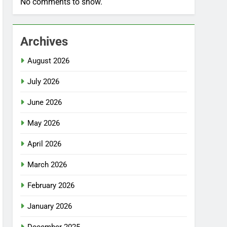
No comments to show.
Archives
August 2026
July 2026
June 2026
May 2026
April 2026
March 2026
February 2026
January 2026
December 2025