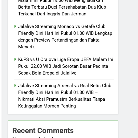
Malam Ini Pukul 19.00 WIB Menghadirkan
Berita Terbaru Duel Persahabatan Dua Klub
Terkenal Dari Inggris Dan Jerman
Jalalive Streaming Monaco vs Getafe Club
Friendly Dini Hari Ini Pukul 01.00 WIB Lengkap
dengan Preview Pertandingan dan Fakta
Menarik
KuPS vs U Craiova Liga Eropa UEFA Malam Ini
Pukul 22.00 WIB Jadi Sorotan Besar Pecinta
Sepak Bola Eropa di Jalalive
Jalalive Streaming Arsenal vs Real Betis Club
Friendly Dini Hari Ini Pukul 01.30 WIB –
Nikmati Aksi Pramusim Berkualitas Tanpa
Ketinggalan Momen Penting
Recent Comments