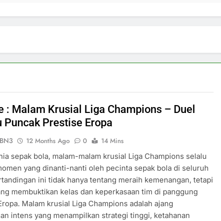
ve : Malam Krusial Liga Champions – Duel
 Puncak Prestise Eropa
ePBN3
12 Months Ago
0
14 Mins
ia sepak bola, malam-malam krusial Liga Champions selalu
omen yang dinanti-nanti oleh pecinta sepak bola di seluruh
rtandingan ini tidak hanya tentang meraih kemenangan, tetapi
ang membuktikan kelas dan keperkasaan tim di panggung
 Eropa. Malam krusial Liga Champions adalah ajang
an intens yang menampilkan strategi tinggi, ketahanan