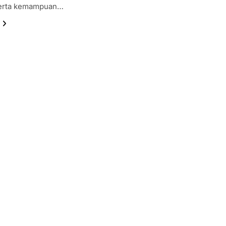
serta kemampuan…