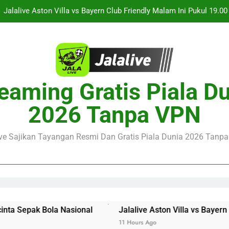
Persahabatan Dua 
Jalalive Streaming Monaco vs Getafe Club Friendly Dini Hari Ini 
KuPS vs U Craiova Liga Eropa UEFA Malam Ini Pukul 22.00 WIB 
Streaming Singapura vs Indonesia Piala ASEAN Malam Ini Puku
Menar
eaming Gratis Piala D
Jalalive Aston Villa vs Bayern Club Friendly Malam Ini Pukul 19.0
Persahabatan Dua 
2026 Tanpa VPN
Jalalive Streaming Monaco vs Getafe Club Friendly Dini Hari Ini 
KuPS vs U Craiova Liga Eropa UEFA Malam Ini Pukul 22.00 WIB 
ive Sajikan Tayangan Resmi Dan Gratis Piala Dunia 2026 Tanpa 
epak Bola Nasional
Jalalive Aston Villa vs Bayern Club
11 Hours Ago