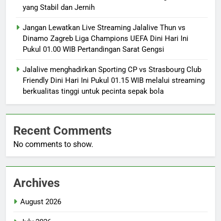
yang Stabil dan Jernih
Jangan Lewatkan Live Streaming Jalalive Thun vs
Dinamo Zagreb Liga Champions UEFA Dini Hari Ini
Pukul 01.00 WIB Pertandingan Sarat Gengsi
Jalalive menghadirkan Sporting CP vs Strasbourg Club
Friendly Dini Hari Ini Pukul 01.15 WIB melalui streaming
berkualitas tinggi untuk pecinta sepak bola
Recent Comments
No comments to show.
Archives
August 2026