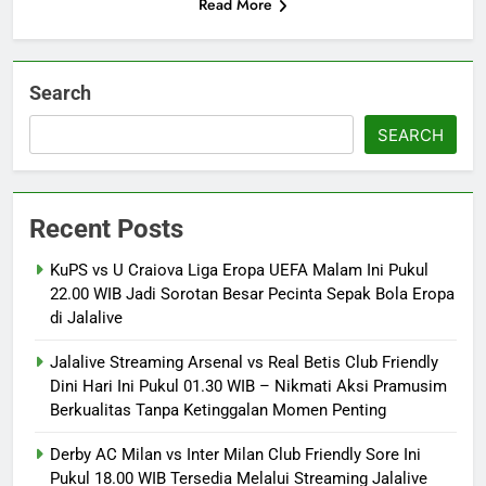
Read More
Search
SEARCH
Recent Posts
KuPS vs U Craiova Liga Eropa UEFA Malam Ini Pukul
22.00 WIB Jadi Sorotan Besar Pecinta Sepak Bola Eropa
di Jalalive
Jalalive Streaming Arsenal vs Real Betis Club Friendly
Dini Hari Ini Pukul 01.30 WIB – Nikmati Aksi Pramusim
Berkualitas Tanpa Ketinggalan Momen Penting
Derby AC Milan vs Inter Milan Club Friendly Sore Ini
Pukul 18.00 WIB Tersedia Melalui Streaming Jalalive