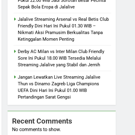
Pukul 22.00 WIB Jadi Sorotan Besar Pecinta
Sepak Bola Eropa di Jalalive
Jalalive Streaming Arsenal vs Real Betis Club
Friendly Dini Hari Ini Pukul 01.30 WIB –
Nikmati Aksi Pramusim Berkualitas Tanpa
Ketinggalan Momen Penting
Derby AC Milan vs Inter Milan Club Friendly
Sore Ini Pukul 18.00 WIB Tersedia Melalui
Streaming Jalalive yang Stabil dan Jernih
Jangan Lewatkan Live Streaming Jalalive
Thun vs Dinamo Zagreb Liga Champions
UEFA Dini Hari Ini Pukul 01.00 WIB
Pertandingan Sarat Gengsi
Recent Comments
No comments to show.