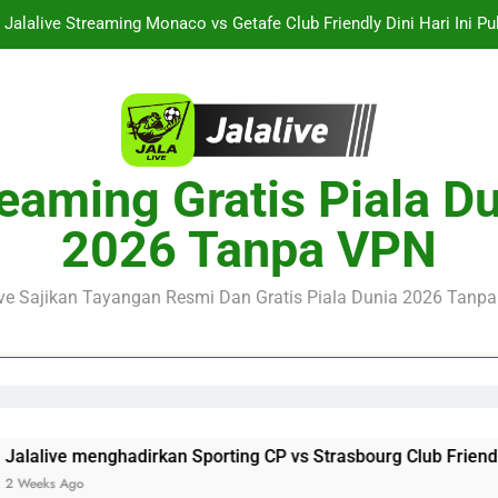
KuPS vs U Craiova Liga Eropa UEFA Malam Ini Pukul 22.00 WIB 
Jalalive Streaming Arsenal vs Real Betis Club Friendly Dini 
Pramusim Berkuali
Derby AC Milan vs Inter Milan Club Friendly Sore Ini Pukul 18.00 
Jalalive Streaming Monaco vs Getafe Club Friendly Dini Hari Ini 
eaming Gratis Piala D
KuPS vs U Craiova Liga Eropa UEFA Malam Ini Pukul 22.00 WIB 
2026 Tanpa VPN
Jalalive Streaming Arsenal vs Real Betis Club Friendly Dini 
Pramusim Berkuali
ive Sajikan Tayangan Resmi Dan Gratis Piala Dunia 2026 Tanpa 
Derby AC Milan vs Inter Milan Club Friendly Sore Ini Pukul 18.00 
ve menghadirkan Sporting CP vs Strasbourg Club Friendly Dini H
 Ago