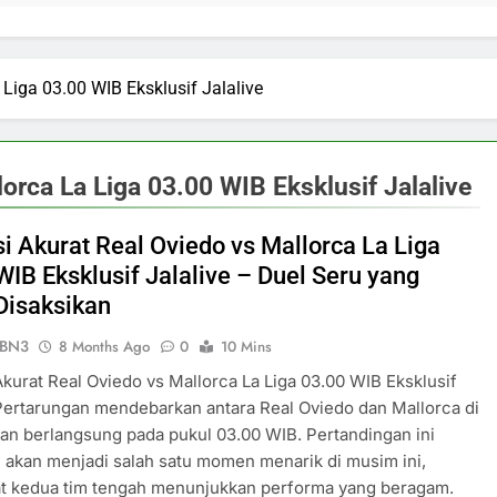
 Liga 03.00 WIB Eksklusif Jalalive
orca La Liga 03.00 WIB Eksklusif Jalalive
si Akurat Real Oviedo vs Mallorca La Liga
WIB Eksklusif Jalalive – Duel Seru yang
Disaksikan
ePBN3
8 Months Ago
0
10 Mins
Akurat Real Oviedo vs Mallorca La Liga 03.00 WIB Eksklusif
 Pertarungan mendebarkan antara Real Oviedo dan Mallorca di
kan berlangsung pada pukul 03.00 WIB. Pertandingan ini
i akan menjadi salah satu momen menarik di musim ini,
t kedua tim tengah menunjukkan performa yang beragam.