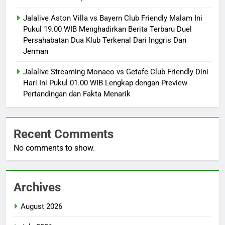
Jalalive Aston Villa vs Bayern Club Friendly Malam Ini
Pukul 19.00 WIB Menghadirkan Berita Terbaru Duel
Persahabatan Dua Klub Terkenal Dari Inggris Dan
Jerman
Jalalive Streaming Monaco vs Getafe Club Friendly Dini
Hari Ini Pukul 01.00 WIB Lengkap dengan Preview
Pertandingan dan Fakta Menarik
Recent Comments
No comments to show.
Archives
August 2026