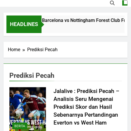
Streaming Jalalive Barcelona vs Nottingham Forest Club Frie
HEADLINES
22 Hours Ago
Home
Prediksi Pecah
Prediksi Pecah
Jalalive : Prediksi Pecah –
Analisis Seru Mengenai
Prediksi Skor dan Hasil
Sebenarnya Pertandingan
Everton vs West Ham
BERITA