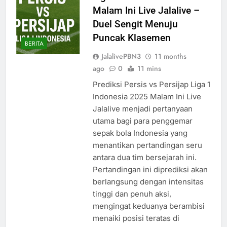
Malam Ini Live Jalalive –
Duel Sengit Menuju
Puncak Klasemen
BERITA
JalalivePBN3
11 months
ago
0
11 mins
Prediksi Persis vs Persijap Liga 1
Indonesia 2025 Malam Ini Live
Jalalive menjadi pertanyaan
utama bagi para penggemar
sepak bola Indonesia yang
menantikan pertandingan seru
antara dua tim bersejarah ini.
Pertandingan ini diprediksi akan
berlangsung dengan intensitas
tinggi dan penuh aksi,
mengingat keduanya berambisi
menaiki posisi teratas di