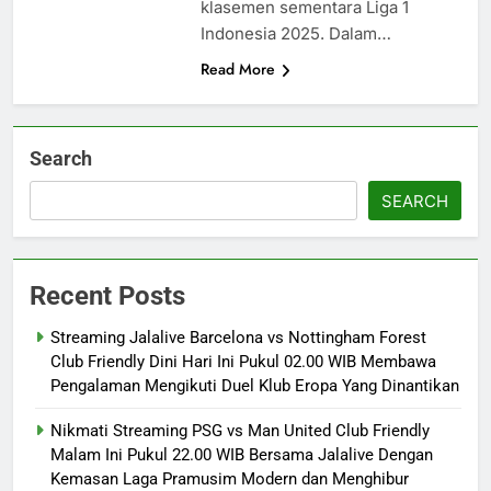
klasemen sementara Liga 1
Indonesia 2025. Dalam…
Read More
Search
SEARCH
Recent Posts
Streaming Jalalive Barcelona vs Nottingham Forest
Club Friendly Dini Hari Ini Pukul 02.00 WIB Membawa
Pengalaman Mengikuti Duel Klub Eropa Yang Dinantikan
Nikmati Streaming PSG vs Man United Club Friendly
Malam Ini Pukul 22.00 WIB Bersama Jalalive Dengan
Kemasan Laga Pramusim Modern dan Menghibur