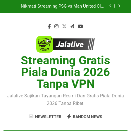
Nikmati Streaming PSG vs Man United Club
Eropa Yang Dinantikan
Skip
Friendly Malam Ini Pukul 22.00 WIB Bersama
to
Jalalive Dengan Kemasan Laga Pramusim
Streaming Singapura vs Indonesia Piala ASEAN
Modern dan Menghibur
content
Malam Ini Pukul 20.00 WIB di Jalalive Menjadi
Sajian Menarik Untuk Pecinta Sepak Bola
Jalalive Aston Villa vs Bayern Club Friendly
Nasional
Malam Ini Pukul 19.00 WIB Menghadirkan Berita
Terbaru Duel Persahabatan Dua Klub Terkenal
Streaming Jalalive Barcelona vs Nottingham
Dari Inggris Dan Jerman
Forest Club Friendly Dini Hari Ini Pukul 02.00 WIB
Membawa Pengalaman Mengikuti Duel Klub
Nikmati Streaming PSG vs Man United Club
Eropa Yang Dinantikan
Streaming Gratis
Friendly Malam Ini Pukul 22.00 WIB Bersama
Jalalive Dengan Kemasan Laga Pramusim
Streaming Singapura vs Indonesia Piala ASEAN
Modern dan Menghibur
Piala Dunia 2026
Malam Ini Pukul 20.00 WIB di Jalalive Menjadi
Sajian Menarik Untuk Pecinta Sepak Bola
Jalalive Aston Villa vs Bayern Club Friendly
Tanpa VPN
Nasional
Malam Ini Pukul 19.00 WIB Menghadirkan Berita
Terbaru Duel Persahabatan Dua Klub Terkenal
Dari Inggris Dan Jerman
Jalalive Sajikan Tayangan Resmi Dan Gratis Piala Dunia
2026 Tanpa Ribet.
NEWSLETTER
RANDOM NEWS