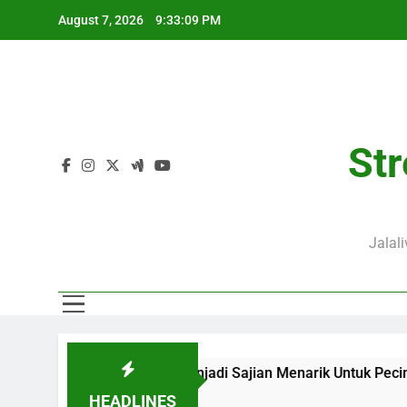
Skip
August 7, 2026
9:33:09 PM
to
content
Str
Jalal
20.00 WIB di Jalalive Menjadi Sajian Menarik Untuk Pecinta S
HEADLINES