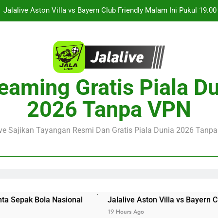
Persahabatan Dua 
Jalalive Streaming Monaco vs Getafe Club Friendly Dini Hari Ini 
KuPS vs U Craiova Liga Eropa UEFA Malam Ini Pukul 22.00 WIB 
Streaming Singapura vs Indonesia Piala ASEAN Malam Ini Puku
Menar
eaming Gratis Piala D
Jalalive Aston Villa vs Bayern Club Friendly Malam Ini Pukul 19.0
Persahabatan Dua 
2026 Tanpa VPN
Jalalive Streaming Monaco vs Getafe Club Friendly Dini Hari Ini 
KuPS vs U Craiova Liga Eropa UEFA Malam Ini Pukul 22.00 WIB 
ive Sajikan Tayangan Resmi Dan Gratis Piala Dunia 2026 Tanpa 
epak Bola Nasional
Jalalive Aston Villa vs Bayern Club
19 Hours Ago