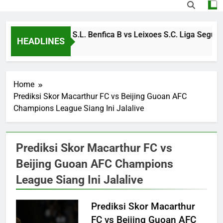
Nikmati Streaming S.L. Benfica B vs Leixoes S.C. Liga Segunda
HEADLINES
23 Minutes Ago
Home
Prediksi Skor Macarthur FC vs Beijing Guoan AFC
Champions League Siang Ini Jalalive
Prediksi Skor Macarthur FC vs
Beijing Guoan AFC Champions
League Siang Ini Jalalive
Prediksi Skor Macarthur
FC vs Beijing Guoan AFC