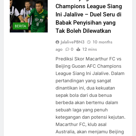
Champions League Siang
Ini Jalalive – Duel Seru di
Babak Penyisihan yang
BERITA
Tak Boleh Dilewatkan
JalalivePBN3
10 months
ago
0
12 mins
Prediksi Skor Macarthur FC vs
Beijing Guoan AFC Champions
League Siang Ini Jalalive. Dalam
pertandingan yang sangat
dinantikan ini, dua kekuatan
sepak bola dari dua benua
berbeda akan bertemu dalam
sebuah laga yang penuh
ketegangan dan potensi kejutan.
Macarthur FC, klub asal
Australia, akan menjamu Beijing