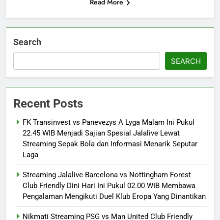
Read More
Search
SEARCH
Recent Posts
FK Transinvest vs Panevezys A Lyga Malam Ini Pukul
22.45 WIB Menjadi Sajian Spesial Jalalive Lewat
Streaming Sepak Bola dan Informasi Menarik Seputar
Laga
Streaming Jalalive Barcelona vs Nottingham Forest
Club Friendly Dini Hari Ini Pukul 02.00 WIB Membawa
Pengalaman Mengikuti Duel Klub Eropa Yang Dinantikan
Nikmati Streaming PSG vs Man United Club Friendly