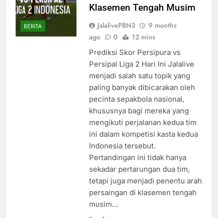
Klasemen Tengah Musim
JalalivePBN3
9 months
BERITA
ago
0
12 mins
Prediksi Skor Persipura vs
Persipal Liga 2 Hari Ini Jalalive
menjadi salah satu topik yang
paling banyak dibicarakan oleh
pecinta sepakbola nasional,
khususnya bagi mereka yang
mengikuti perjalanan kedua tim
ini dalam kompetisi kasta kedua
Indonesia tersebut.
Pertandingan ini tidak hanya
sekadar pertarungan dua tim,
tetapi juga menjadi penentu arah
persaingan di klasemen tengah
musim…