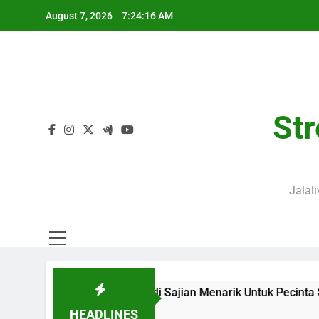
Skip
August 7, 2026
7:24:17 AM
to
content
Str
Jalal
 WIB di Jalalive Menjadi Sajian Menarik Untuk Pecinta Sepak 
HEADLINES