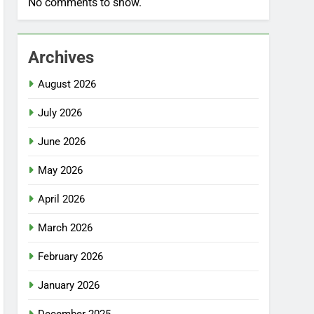
No comments to show.
Archives
August 2026
July 2026
June 2026
May 2026
April 2026
March 2026
February 2026
January 2026
December 2025