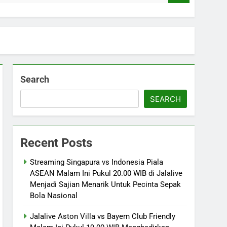
Search
SEARCH
Recent Posts
Streaming Singapura vs Indonesia Piala
ASEAN Malam Ini Pukul 20.00 WIB di Jalalive
Menjadi Sajian Menarik Untuk Pecinta Sepak
Bola Nasional
Jalalive Aston Villa vs Bayern Club Friendly