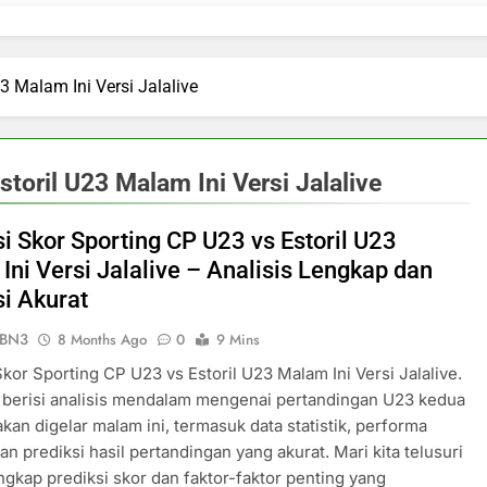
3 Malam Ini Versi Jalalive
toril U23 Malam Ini Versi Jalalive
si Skor Sporting CP U23 vs Estoril U23
Ini Versi Jalalive – Analisis Lengkap dan
si Akurat
ePBN3
8 Months Ago
0
9 Mins
Skor Sporting CP U23 vs Estoril U23 Malam Ini Versi Jalalive.
ni berisi analisis mendalam mengenai pertandingan U23 kedua
akan digelar malam ini, termasuk data statistik, performa
dan prediksi hasil pertandingan yang akurat. Mari kita telusuri
ngkap prediksi skor dan faktor-faktor penting yang