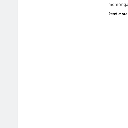
memengaru
Read More