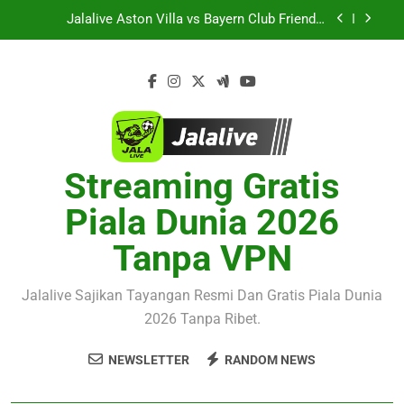
Skip
Sajian Menarik Untuk Pecinta Sepak Bola
Jalalive Aston Villa vs Bayern Club Friendly
Nasional
to
Malam Ini Pukul 19.00 WIB Menghadirkan Berita
Terbaru Duel Persahabatan Dua Klub Terkenal
content
Jalalive Streaming Monaco vs Getafe Club
Dari Inggris Dan Jerman
Friendly Dini Hari Ini Pukul 01.00 WIB Lengkap
dengan Preview Pertandingan dan Fakta Menarik
KuPS vs U Craiova Liga Eropa UEFA Malam Ini
Pukul 22.00 WIB Jadi Sorotan Besar Pecinta
Sepak Bola Eropa di Jalalive
Streaming Singapura vs Indonesia Piala ASEAN
Malam Ini Pukul 20.00 WIB di Jalalive Menjadi
Sajian Menarik Untuk Pecinta Sepak Bola
Streaming Gratis
Jalalive Aston Villa vs Bayern Club Friendly
Nasional
Malam Ini Pukul 19.00 WIB Menghadirkan Berita
Terbaru Duel Persahabatan Dua Klub Terkenal
Piala Dunia 2026
Jalalive Streaming Monaco vs Getafe Club
Dari Inggris Dan Jerman
Friendly Dini Hari Ini Pukul 01.00 WIB Lengkap
Tanpa VPN
dengan Preview Pertandingan dan Fakta Menarik
KuPS vs U Craiova Liga Eropa UEFA Malam Ini
Pukul 22.00 WIB Jadi Sorotan Besar Pecinta
Sepak Bola Eropa di Jalalive
Jalalive Sajikan Tayangan Resmi Dan Gratis Piala Dunia
2026 Tanpa Ribet.
NEWSLETTER
RANDOM NEWS