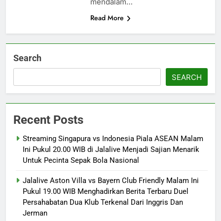
mendalam…
Read More
Search
SEARCH
Recent Posts
Streaming Singapura vs Indonesia Piala ASEAN Malam
Ini Pukul 20.00 WIB di Jalalive Menjadi Sajian Menarik
Untuk Pecinta Sepak Bola Nasional
Jalalive Aston Villa vs Bayern Club Friendly Malam Ini
Pukul 19.00 WIB Menghadirkan Berita Terbaru Duel
Persahabatan Dua Klub Terkenal Dari Inggris Dan
Jerman