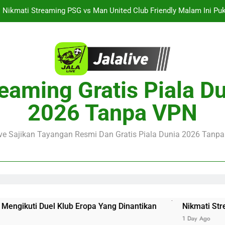
Nikmati Streaming PSG vs Man United Club Friendly Malam Ini Pu
Kemasan L
Streaming Singapura vs Indonesia Piala ASEAN Malam Ini Puku
Menar
Jalalive Aston Villa vs Bayern Club Friendly Malam Ini Pukul 19.0
Persahabatan Dua 
Streaming Jalalive Barcelona vs Nottingham Forest Club Friendly 
eaming Gratis Piala D
Pengalaman Mengi
Nikmati Streaming PSG vs Man United Club Friendly Malam Ini Pu
2026 Tanpa VPN
Kemasan L
Streaming Singapura vs Indonesia Piala ASEAN Malam Ini Puku
Menar
ive Sajikan Tayangan Resmi Dan Gratis Piala Dunia 2026 Tanpa 
Jalalive Aston Villa vs Bayern Club Friendly Malam Ini Pukul 19.0
Persahabatan Dua 
uti Duel Klub Eropa Yang Dinantikan
Nikmati Streaming
1 Day Ago