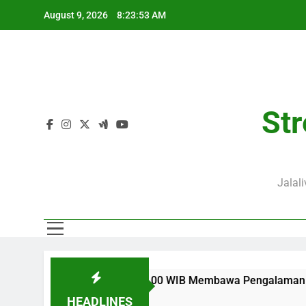
Skip
August 9, 2026
8:23:53 AM
to
content
Str
Jalal
dly Dini Hari Ini Pukul 02.00 WIB Membawa Pengalaman Mengik
HEADLINES