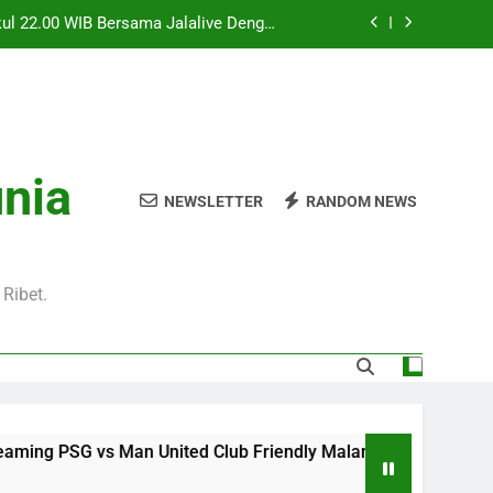
kul 22.00 WIB Bersama Jalalive Dengan
aga Pramusim Modern dan Menghibur
l 20.00 WIB di Jalalive Menjadi Sajian
ik Untuk Pecinta Sepak Bola Nasional
0 WIB Menghadirkan Berita Terbaru Duel
Klub Terkenal Dari Inggris Dan Jerman
Dini Hari Ini Pukul 02.00 WIB Membawa
unia
kuti Duel Klub Eropa Yang Dinantikan
NEWSLETTER
RANDOM NEWS
kul 22.00 WIB Bersama Jalalive Dengan
aga Pramusim Modern dan Menghibur
l 20.00 WIB di Jalalive Menjadi Sajian
ik Untuk Pecinta Sepak Bola Nasional
Ribet.
0 WIB Menghadirkan Berita Terbaru Duel
Klub Terkenal Dari Inggris Dan Jerman
 PSG vs Man United Club Friendly Malam Ini Pukul 22.00 WI