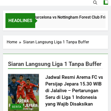
treaming Jalalive Barcelona vs Nottingham Forest Club Frien
HEADLINES
 Day Ago
Home
Siaran Langsung Liga 1 Tanpa Buffer
Siaran Langsung Liga 1 Tanpa Buffer
Jadwal Resmi Arema FC vs
Persijap Jepara 15.30 WIB
di Jalalive – Pertarungan
Seru di Liga 1 Indonesia
yang Wajib Disaksikan
BERITA