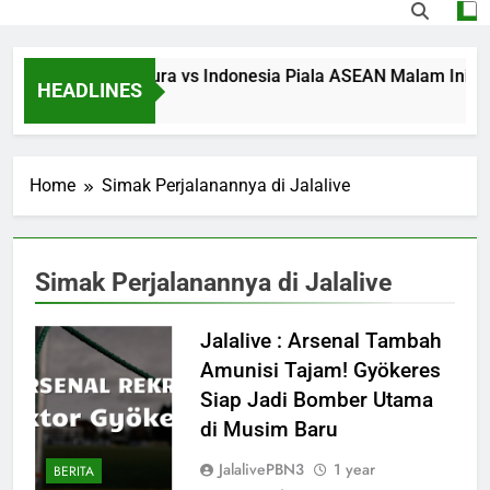
Streaming Singapura vs Indonesia Piala ASEAN Malam Ini Puku
HEADLINES
5 Hours Ago
Home
Simak Perjalanannya di Jalalive
Simak Perjalanannya di Jalalive
Jalalive : Arsenal Tambah
Amunisi Tajam! Gyökeres
Siap Jadi Bomber Utama
di Musim Baru
JalalivePBN3
1 year
BERITA