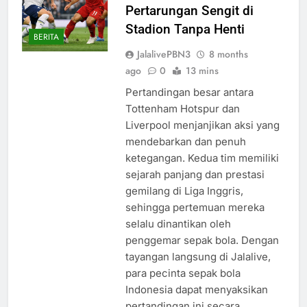
Pertarungan Sengit di
Stadion Tanpa Henti
BERITA
JalalivePBN3
8 months
ago
0
13 mins
Pertandingan besar antara
Tottenham Hotspur dan
Liverpool menjanjikan aksi yang
mendebarkan dan penuh
ketegangan. Kedua tim memiliki
sejarah panjang dan prestasi
gemilang di Liga Inggris,
sehingga pertemuan mereka
selalu dinantikan oleh
penggemar sepak bola. Dengan
tayangan langsung di Jalalive,
para pecinta sepak bola
Indonesia dapat menyaksikan
pertandingan ini secara