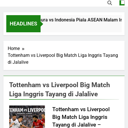
Streaming Singapura vs Indonesia Piala ASEAN Malam Ini Puk
HEADLINES
23 Hours Ago
Home
Tottenham vs Liverpool Big Match Liga Inggris Tayang
di Jalalive
Tottenham vs Liverpool Big Match
Liga Inggris Tayang di Jalalive
Tottenham vs Liverpool
Big Match Liga Inggris
Tayang di Jalalive –