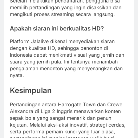
Setelah melakukan pendaftaran, pengguna bisa
memilih pertandingan yang ingin disaksikan dan
mengikuti proses streaming secara langsung.
Apakah siaran ini berkualitas HD?
Platform Jalalive dikenal menyediakan siaran
dengan kualitas HD, sehingga penonton di
Indonesia dapat menikmati visual yang jernih dan
suara yang jernih pula. Ini tentunya menambah
pengalaman menonton yang menyenangkan dan
nyata.
Kesimpulan
Pertandingan antara Harrogate Town dan Crewe
Alexandra di Liga 2 Inggris menawarkan konten
sepak bola yang sangat menarik dan penuh
kejutan. Melalui aksi-aksi inovatif, strategi cerdas,
serta performa pemain kunci yang luar biasa,