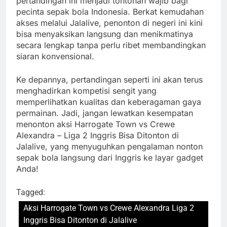
pertandingan ini menjadi tontonan wajib bagi
pecinta sepak bola Indonesia. Berkat kemudahan
akses melalui Jalalive, penonton di negeri ini kini
bisa menyaksikan langsung dan menikmatinya
secara lengkap tanpa perlu ribet membandingkan
siaran konvensional.
Ke depannya, pertandingan seperti ini akan terus
menghadirkan kompetisi sengit yang
memperlihatkan kualitas dan keberagaman gaya
permainan. Jadi, jangan lewatkan kesempatan
menonton aksi Harrogate Town vs Crewe
Alexandra – Liga 2 Inggris Bisa Ditonton di
Jalalive, yang menyuguhkan pengalaman nonton
sepak bola langsung dari Inggris ke layar gadget
Anda!
Tagged:
Aksi Harrogate Town vs Crewe Alexandra Liga 2
Inggris Bisa Ditonton di Jalalive