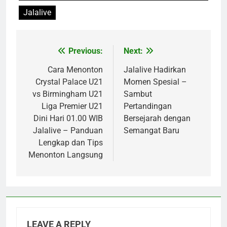
Jalalive
Previous:
Next:
Post
navigation
Cara Menonton
Jalalive Hadirkan
Crystal Palace U21
Momen Spesial –
vs Birmingham U21
Sambut
Liga Premier U21
Pertandingan
Dini Hari 01.00 WIB
Bersejarah dengan
Jalalive – Panduan
Semangat Baru
Lengkap dan Tips
Menonton Langsung
LEAVE A REPLY