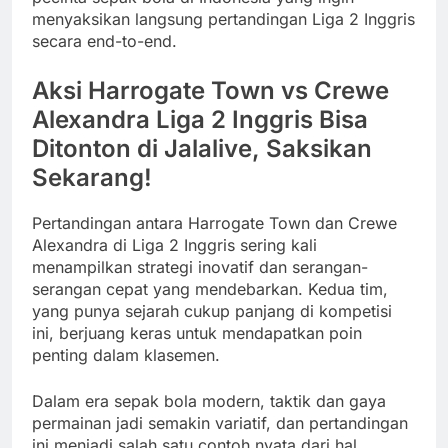
menyaksikan langsung pertandingan Liga 2 Inggris
secara end-to-end.
Aksi Harrogate Town vs Crewe
Alexandra Liga 2 Inggris Bisa
Ditonton di Jalalive, Saksikan
Sekarang!
Pertandingan antara Harrogate Town dan Crewe
Alexandra di Liga 2 Inggris sering kali
menampilkan strategi inovatif dan serangan-
serangan cepat yang mendebarkan. Kedua tim,
yang punya sejarah cukup panjang di kompetisi
ini, berjuang keras untuk mendapatkan poin
penting dalam klasemen.
Dalam era sepak bola modern, taktik dan gaya
permainan jadi semakin variatif, dan pertandingan
ini menjadi salah satu contoh nyata dari hal