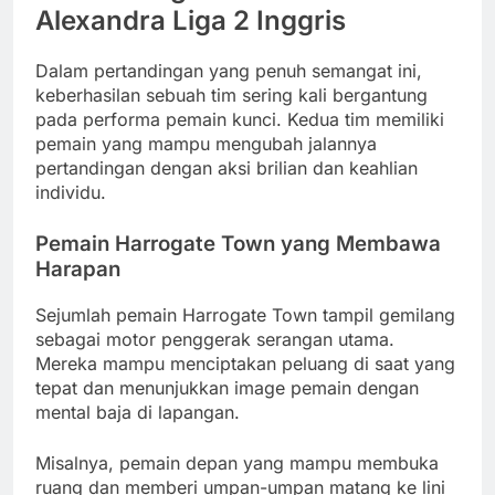
Alexandra Liga 2 Inggris
Dalam pertandingan yang penuh semangat ini,
keberhasilan sebuah tim sering kali bergantung
pada performa pemain kunci. Kedua tim memiliki
pemain yang mampu mengubah jalannya
pertandingan dengan aksi brilian dan keahlian
individu.
Pemain Harrogate Town yang Membawa
Harapan
Sejumlah pemain Harrogate Town tampil gemilang
sebagai motor penggerak serangan utama.
Mereka mampu menciptakan peluang di saat yang
tepat dan menunjukkan image pemain dengan
mental baja di lapangan.
Misalnya, pemain depan yang mampu membuka
ruang dan memberi umpan-umpan matang ke lini