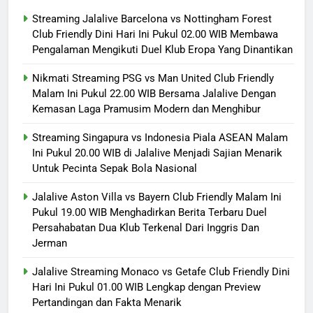
Streaming Jalalive Barcelona vs Nottingham Forest
Club Friendly Dini Hari Ini Pukul 02.00 WIB Membawa
Pengalaman Mengikuti Duel Klub Eropa Yang Dinantikan
Nikmati Streaming PSG vs Man United Club Friendly
Malam Ini Pukul 22.00 WIB Bersama Jalalive Dengan
Kemasan Laga Pramusim Modern dan Menghibur
Streaming Singapura vs Indonesia Piala ASEAN Malam
Ini Pukul 20.00 WIB di Jalalive Menjadi Sajian Menarik
Untuk Pecinta Sepak Bola Nasional
Jalalive Aston Villa vs Bayern Club Friendly Malam Ini
Pukul 19.00 WIB Menghadirkan Berita Terbaru Duel
Persahabatan Dua Klub Terkenal Dari Inggris Dan
Jerman
Jalalive Streaming Monaco vs Getafe Club Friendly Dini
Hari Ini Pukul 01.00 WIB Lengkap dengan Preview
Pertandingan dan Fakta Menarik