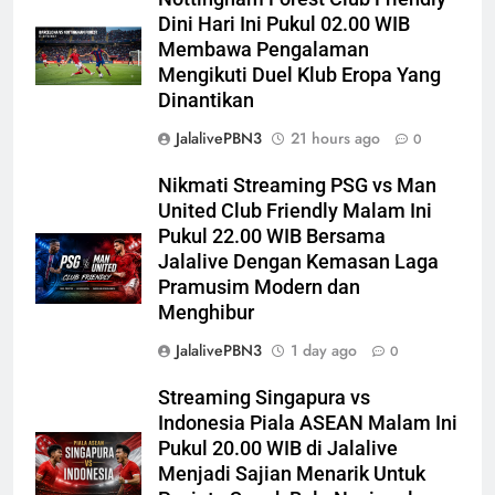
Dini Hari Ini Pukul 02.00 WIB
Membawa Pengalaman
Mengikuti Duel Klub Eropa Yang
Dinantikan
JalalivePBN3
21 hours ago
0
Nikmati Streaming PSG vs Man
United Club Friendly Malam Ini
Pukul 22.00 WIB Bersama
Jalalive Dengan Kemasan Laga
Pramusim Modern dan
Menghibur
JalalivePBN3
1 day ago
0
Streaming Singapura vs
Indonesia Piala ASEAN Malam Ini
Pukul 20.00 WIB di Jalalive
Menjadi Sajian Menarik Untuk