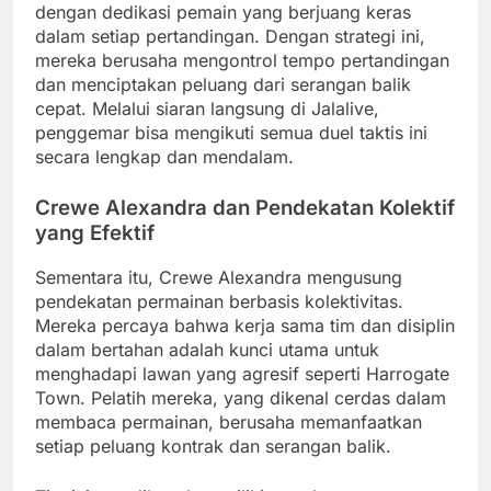
dengan dedikasi pemain yang berjuang keras
dalam setiap pertandingan. Dengan strategi ini,
mereka berusaha mengontrol tempo pertandingan
dan menciptakan peluang dari serangan balik
cepat. Melalui siaran langsung di Jalalive,
penggemar bisa mengikuti semua duel taktis ini
secara lengkap dan mendalam.
Crewe Alexandra dan Pendekatan Kolektif
yang Efektif
Sementara itu, Crewe Alexandra mengusung
pendekatan permainan berbasis kolektivitas.
Mereka percaya bahwa kerja sama tim dan disiplin
dalam bertahan adalah kunci utama untuk
menghadapi lawan yang agresif seperti Harrogate
Town. Pelatih mereka, yang dikenal cerdas dalam
membaca permainan, berusaha memanfaatkan
setiap peluang kontrak dan serangan balik.