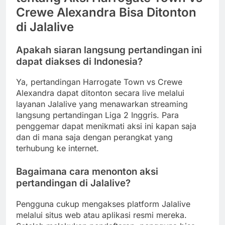
Crewe Alexandra Bisa Ditonton
di Jalalive
Apakah siaran langsung pertandingan ini
dapat diakses di Indonesia?
Ya, pertandingan Harrogate Town vs Crewe
Alexandra dapat ditonton secara live melalui
layanan Jalalive yang menawarkan streaming
langsung pertandingan Liga 2 Inggris. Para
penggemar dapat menikmati aksi ini kapan saja
dan di mana saja dengan perangkat yang
terhubung ke internet.
Bagaimana cara menonton aksi
pertandingan di Jalalive?
Pengguna cukup mengakses platform Jalalive
melalui situs web atau aplikasi resmi mereka.