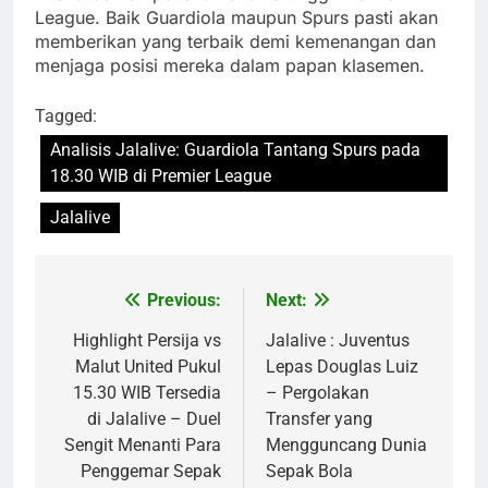
League. Baik Guardiola maupun Spurs pasti akan
memberikan yang terbaik demi kemenangan dan
menjaga posisi mereka dalam papan klasemen.
Tagged:
Analisis Jalalive: Guardiola Tantang Spurs pada
18.30 WIB di Premier League
Jalalive
Previous:
Next:
Post
navigation
Highlight Persija vs
Jalalive : Juventus
Malut United Pukul
Lepas Douglas Luiz
15.30 WIB Tersedia
– Pergolakan
di Jalalive – Duel
Transfer yang
Sengit Menanti Para
Mengguncang Dunia
Penggemar Sepak
Sepak Bola