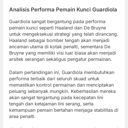
Analisis Performa Pemain Kunci Guardiola
Guardiola sangat bergantung pada performa
pemain kunci seperti Haaland dan De Bruyne
untuk mengeksekusi strategi yang telah dirancang.
Haaland sebagai bomber tengah akan menjadi
ancaman utama di kotak penalti, sementara De
Bruyne yang memiliki visi luar biasa akan menjadi
arsitek serangan sekaligus pengatur permainan.
Dalam pertandingan ini, Guardiola membutuhkan
performa terbaik dari seluruh skuad untuk
memastikan kontrol permainan dan menciptakan
peluang sebanyak mungkin. Keberhasilan mereka
akan sangat tergantung pada kecepatan lini
tengah dan ketajaman lini serang, serta
kemampuan pemain bertahan menjaga stabilitas di
area penalti.