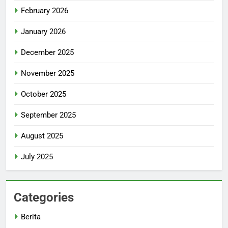
February 2026
January 2026
December 2025
November 2025
October 2025
September 2025
August 2025
July 2025
Categories
Berita