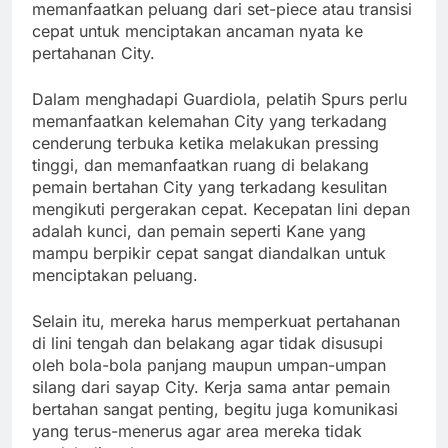
memanfaatkan peluang dari set-piece atau transisi
cepat untuk menciptakan ancaman nyata ke
pertahanan City.
Dalam menghadapi Guardiola, pelatih Spurs perlu
memanfaatkan kelemahan City yang terkadang
cenderung terbuka ketika melakukan pressing
tinggi, dan memanfaatkan ruang di belakang
pemain bertahan City yang terkadang kesulitan
mengikuti pergerakan cepat. Kecepatan lini depan
adalah kunci, dan pemain seperti Kane yang
mampu berpikir cepat sangat diandalkan untuk
menciptakan peluang.
Selain itu, mereka harus memperkuat pertahanan
di lini tengah dan belakang agar tidak disusupi
oleh bola-bola panjang maupun umpan-umpan
silang dari sayap City. Kerja sama antar pemain
bertahan sangat penting, begitu juga komunikasi
yang terus-menerus agar area mereka tidak