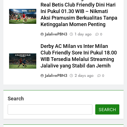
Real Betis Club Friendly Dini Hari
Ini Pukul 01.30 WIB – Nikmati
Aksi Pramusim Berkualitas Tanpa
Ketinggalan Momen Penting
JalalivePBN3
1 day ago
0
Derby AC Milan vs Inter Milan
Club Friendly Sore Ini Pukul 18.00
WIB Tersedia Melalui Streaming
Jalalive yang Stabil dan Jernih
JalalivePBN3
2 days ago
0
Search
SEARCH