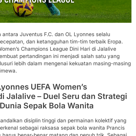
 antara Juventus F.C. dan OL Lyonnes selalu
kecepatan, dan ketangguhan tim-tim terbaik Eropa.
Women’s Champions League Dini Hari di Jalalive
mbuat pertandingan ini menjadi salah satu yang
elusuri lebih dalam mengenai kekuatan masing-masing
timewa.
L Lyonnes UEFA Women’s
 Jalalive – Duel Seru dan Strategi
Dunia Sepak Bola Wanita
ndalkan disiplin tinggi dan permainan kolektif yang
erkenal sebagai raksasa sepak bola wanita Prancis
s harus benar-benar matang dan penuh trik. Sebagai