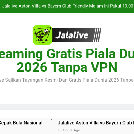
Jalalive Streaming Monaco vs Getafe Club Friendly Dini Hari Ini 
KuPS vs U Craiova Liga Eropa UEFA Malam Ini Pukul 22.00 WIB 
Streaming Singapura vs Indonesia Piala ASEAN Malam Ini Puku
Menar
Jalalive Aston Villa vs Bayern Club Friendly Malam Ini Pukul 19.0
eaming Gratis Piala D
Persahabatan Dua 
Jalalive Streaming Monaco vs Getafe Club Friendly Dini Hari Ini 
2026 Tanpa VPN
KuPS vs U Craiova Liga Eropa UEFA Malam Ini Pukul 22.00 WIB 
ive Sajikan Tayangan Resmi Dan Gratis Piala Dunia 2026 Tanpa 
l
Jalalive Aston Villa vs Bayern Club Friendly Malam I
18 Hours Ago