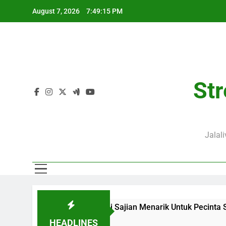
Skip
August 7, 2026
7:49:16 PM
to
content
Str
Jalal
live Menjadi Sajian Menarik Untuk Pecinta Sepak Bola Nasiona
HEADLINES