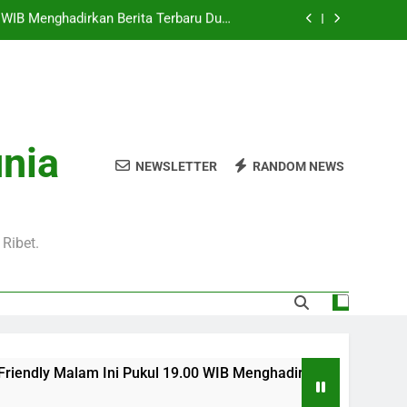
Pukul 01.00 WIB Lengkap dengan Preview
Pertandingan dan Fakta Menarik
Jadi Sorotan Besar Pecinta Sepak Bola
Eropa di Jalalive
l 20.00 WIB di Jalalive Menjadi Sajian
ik Untuk Pecinta Sepak Bola Nasional
0 WIB Menghadirkan Berita Terbaru Duel
unia
Klub Terkenal Dari Inggris Dan Jerman
NEWSLETTER
RANDOM NEWS
Pukul 01.00 WIB Lengkap dengan Preview
Pertandingan dan Fakta Menarik
Jadi Sorotan Besar Pecinta Sepak Bola
Eropa di Jalalive
Ribet.
ni Pukul 19.00 WIB Menghadirkan Berita Terbaru Duel Persahab