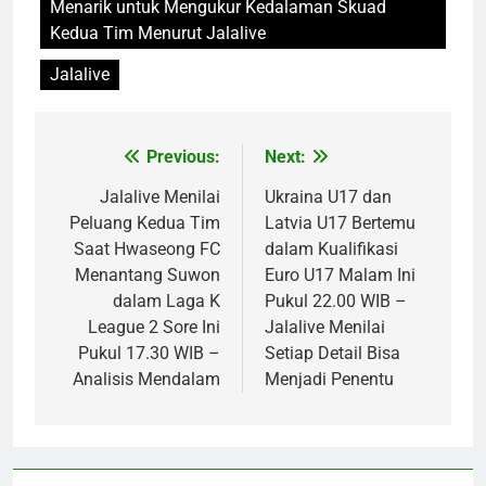
Menarik untuk Mengukur Kedalaman Skuad
Kedua Tim Menurut Jalalive
Jalalive
Previous:
Next:
Post
navigation
Jalalive Menilai
Ukraina U17 dan
Peluang Kedua Tim
Latvia U17 Bertemu
Saat Hwaseong FC
dalam Kualifikasi
Menantang Suwon
Euro U17 Malam Ini
dalam Laga K
Pukul 22.00 WIB –
League 2 Sore Ini
Jalalive Menilai
Pukul 17.30 WIB –
Setiap Detail Bisa
Analisis Mendalam
Menjadi Penentu