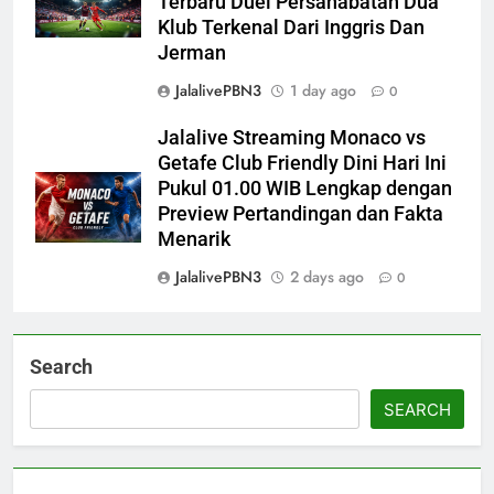
Terbaru Duel Persahabatan Dua
Klub Terkenal Dari Inggris Dan
Jerman
JalalivePBN3
1 day ago
0
Jalalive Streaming Monaco vs
Getafe Club Friendly Dini Hari Ini
Pukul 01.00 WIB Lengkap dengan
Preview Pertandingan dan Fakta
Menarik
JalalivePBN3
2 days ago
0
Search
SEARCH