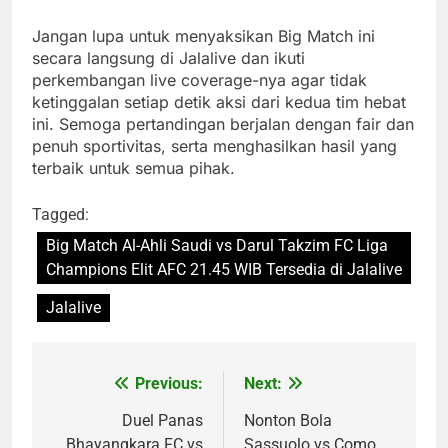
Jangan lupa untuk menyaksikan Big Match ini
secara langsung di Jalalive dan ikuti
perkembangan live coverage-nya agar tidak
ketinggalan setiap detik aksi dari kedua tim hebat
ini. Semoga pertandingan berjalan dengan fair dan
penuh sportivitas, serta menghasilkan hasil yang
terbaik untuk semua pihak.
Tagged:
Big Match Al-Ahli Saudi vs Darul Takzim FC Liga
Champions Elit AFC 21.45 WIB Tersedia di Jalalive
Jalalive
Previous:
Next:
Post
navigation
Duel Panas
Nonton Bola
Bhayangkara FC vs
Sassuolo vs Como