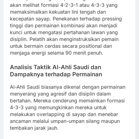
akan melihat formasi 4-2-3-1 atau 4-3-3 yang
memaksimalkan kekuatan lini tengah dan
kecepatan sayap. Penekanan terhadap pressing
tinggi dan permainan kombinasi akan menjadi
kunci untuk mengatasi pertahanan lawan yang
disiplin. Pelatih akan menginstruksikan pemain
untuk bermain cerdas secara positional dan
menjaga energi selama 90 menit penuh.
Analisis Taktik Al-Ahli Saudi dan
Dampaknya terhadap Permainan
Al-Ahli Saudi biasanya dikenal dengan permainan
menyerang yang agresif dan disiplin dalam
bertahan. Mereka cenderung memainkan formasi
4-3-3 yang memungkinkan mereka untuk
melakukan overlapping di sayap dan menebar
ancaman melalui umpan-umpan silang maupun
tembakan jarak jauh.