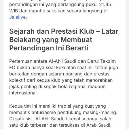
pertandingan ini yang berlangsung pukul 21.45
WIB dan dapat disaksikan secara langsung di
Jalalive
.
Sejarah dan Prestasi Klub – Latar
Belakang yang Membuat
Pertandingan Ini Berarti
Pertemuan antara Al-Ahli Saudi dan Darul Takzim
FC bukan hanya soal kekuatan saat ini, tetapi juga
berkaitan dengan sejarah panjang dan prestasi
kolektif dari kedua klub yang telah menorehkan
jejak penting di sepak bola regional maupun
internasional.
Kedua tim ini memiliki tradisi yang kuat yang
memantik antusiasme pendukung masing-masing.
Di satu sisi, Al-Ahli Saudi dikenal sebagai salah
satu klub terbesar dan tersukses di Arab Saudi,