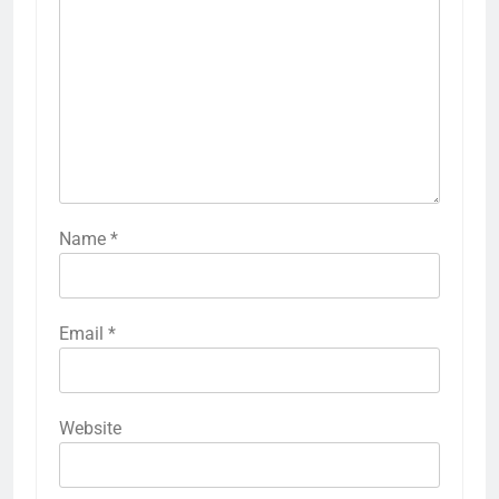
Name
*
Email
*
Website