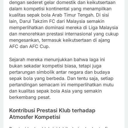
dengan sederet gelar domestik dan keikutsertaan
dalam kompetisi kontinental yang menampilkan
kualitas sepak bola Arab Timur Tengah. Di sisi
lain, Darul Takzim FC dari Malaysia semakin
memperlihatkan dominasi mereka di Liga Malaysia
dan menorehkan prestasi internasional yang cukup
mengesankan, termasuk keikutsertaan di ajang
AFC dan AFC Cup.
Sejarah mereka menunjukkan bahwa laga ini
bukan sekadar kompetisi biasa, tetapi juga
pertarungan simbolik antar negara dan budaya
sepak bola yang berbeda. Dan tentu saja, setiap
pertandingan semacam ini memperlihatkan mutu
dan kualitas sepak bola Asia yang semakin
berkembang pesat.
Kontribusi Prestasi Klub terhadap
Atmosfer Kompetisi