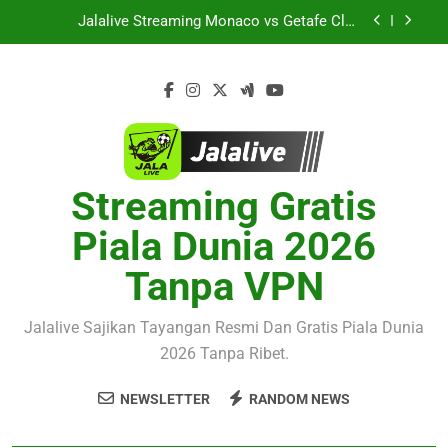
Skip
Terbaru Duel Persahabatan Dua Klub Terkenal
Jalalive Streaming Monaco vs Getafe Club
Dari Inggris Dan Jerman
to
Friendly Dini Hari Ini Pukul 01.00 WIB Lengkap
dengan Preview Pertandingan dan Fakta Menarik
content
KuPS vs U Craiova Liga Eropa UEFA Malam Ini
Pukul 22.00 WIB Jadi Sorotan Besar Pecinta
Sepak Bola Eropa di Jalalive
Streaming Singapura vs Indonesia Piala ASEAN
Malam Ini Pukul 20.00 WIB di Jalalive Menjadi
Sajian Menarik Untuk Pecinta Sepak Bola
Jalalive Aston Villa vs Bayern Club Friendly
Nasional
Malam Ini Pukul 19.00 WIB Menghadirkan Berita
Terbaru Duel Persahabatan Dua Klub Terkenal
Streaming Gratis
Jalalive Streaming Monaco vs Getafe Club
Dari Inggris Dan Jerman
Friendly Dini Hari Ini Pukul 01.00 WIB Lengkap
dengan Preview Pertandingan dan Fakta Menarik
Piala Dunia 2026
KuPS vs U Craiova Liga Eropa UEFA Malam Ini
Pukul 22.00 WIB Jadi Sorotan Besar Pecinta
Tanpa VPN
Sepak Bola Eropa di Jalalive
Jalalive Sajikan Tayangan Resmi Dan Gratis Piala Dunia
2026 Tanpa Ribet.
NEWSLETTER
RANDOM NEWS