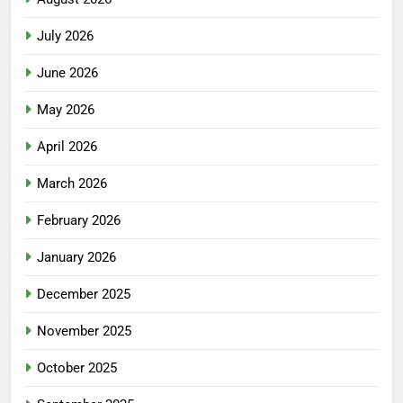
July 2026
June 2026
May 2026
April 2026
March 2026
February 2026
January 2026
December 2025
November 2025
October 2025