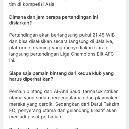
tim di kompetisi Asia.
Dimana dan jam berapa pertandingan ini
disiarkan?
Pertandingan akan berlangsung pukul 21.45 WIB
dan bisa disaksikan secara langsung di Jalalive,
platform streaming yang menyediakan siaran
langsung pertandingan Liga Champions Elit AFC
ini.
Siapa saja pemain bintang dari kedua klub yang
harus diperhatikan?
Pemain bintang dari Al-Ahli Saudi termasuk striker
utama yang sudah berpengalaman dan playmaker
mereka yang cerdik. Sedangkan dari Darul Takzim
FC, penyerang utama dan gelandang kreatif akan
menjadi pusat perhatian.