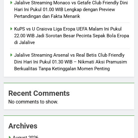
Jalalive Streaming Monaco vs Getafe Club Friendly Dini
Hari Ini Pukul 01.00 WIB Lengkap dengan Preview
Pertandingan dan Fakta Menarik
KuPS vs U Craiova Liga Eropa UEFA Malam Ini Pukul
22.00 WIB Jadi Sorotan Besar Pecinta Sepak Bola Eropa
di Jalalive
Jalalive Streaming Arsenal vs Real Betis Club Friendly
Dini Hari Ini Pukul 01.30 WIB – Nikmati Aksi Pramusim
Berkualitas Tanpa Ketinggalan Momen Penting
Recent Comments
No comments to show.
Archives
August 2026