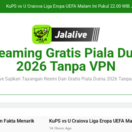
Jalalive Streaming Arsenal vs Real Betis Club Friendly Dini 
Pramusim Berkuali
Derby AC Milan vs Inter Milan Club Friendly Sore Ini Pukul 18.00 
Jalalive Streaming Monaco vs Getafe Club Friendly Dini Hari Ini 
KuPS vs U Craiova Liga Eropa UEFA Malam Ini Pukul 22.00 WIB 
eaming Gratis Piala D
Jalalive Streaming Arsenal vs Real Betis Club Friendly Dini 
2026 Tanpa VPN
Pramusim Berkuali
Derby AC Milan vs Inter Milan Club Friendly Sore Ini Pukul 18.00 
ive Sajikan Tayangan Resmi Dan Gratis Piala Dunia 2026 Tanpa 
KuPS vs U Craiova Liga Eropa UEFA Malam Ini Pukul 22.00
14 Hours Ago