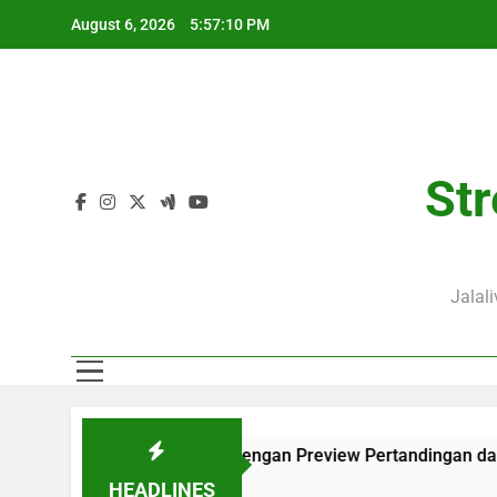
Skip
August 6, 2026
5:57:11 PM
to
content
Str
Jalal
WIB Lengkap dengan Preview Pertandingan dan Fakta Menarik
HEADLINES