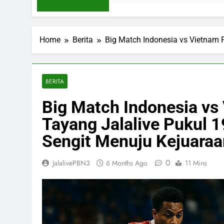
Home
Berita
Big Match Indonesia vs Vietnam 
BERITA
Big Match Indonesia vs
Tayang Jalalive Pukul 
Sengit Menuju Kejuaraa
0
JalalivePBN3
6 Months Ago
11 Mins