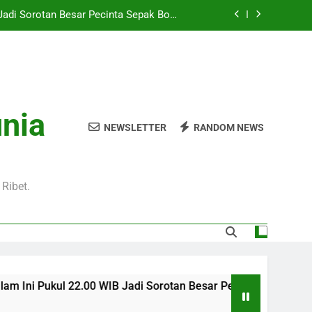
Hari Ini Pukul 01.30 WIB – Nikmati Aksi
tas Tanpa Ketinggalan Momen Penting
WIB Tersedia Melalui Streaming Jalalive
yang Stabil dan Jernih
Pukul 01.00 WIB Lengkap dengan Preview
Pertandingan dan Fakta Menarik
Jadi Sorotan Besar Pecinta Sepak Bola
unia
Eropa di Jalalive
NEWSLETTER
RANDOM NEWS
Hari Ini Pukul 01.30 WIB – Nikmati Aksi
tas Tanpa Ketinggalan Momen Penting
WIB Tersedia Melalui Streaming Jalalive
yang Stabil dan Jernih
Ribet.
 WIB Jadi Sorotan Besar Pecinta Sepak Bola Eropa di Jalalive