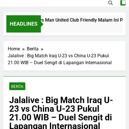
 Streaming PSG vs Man United Club Friendly Malam Ini Puku
HEADLINES
o
Home
Berita
Jalalive : Big Match Iraq U-23 vs China U-23 Pukul
21.00 WIB – Duel Sengit di Lapangan Internasional
BERITA
Jalalive : Big Match Iraq U-
23 vs China U-23 Pukul
21.00 WIB – Duel Sengit di
Lapangan Internasional