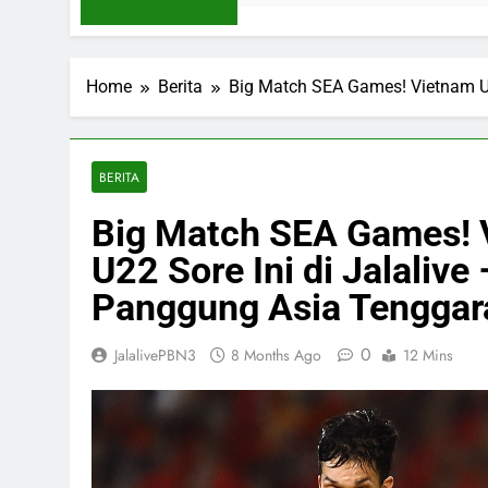
Home
Berita
Big Match SEA Games! Vietnam U2
BERITA
Big Match SEA Games! 
U22 Sore Ini di Jalalive
Panggung Asia Tenggar
0
JalalivePBN3
8 Months Ago
12 Mins