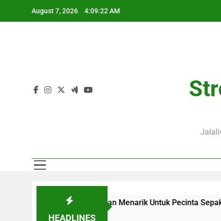
Skip
August 7, 2026
4:09:24 AM
to
content
Str
Jalal
Menjadi Sajian Menarik Untuk Pecinta Sepak Bola Nasional
HEADLINES