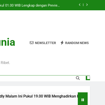
Pukul 01.00 WIB Lengkap dengan Preview
Pertandingan dan Fakta Menarik
Jadi Sorotan Besar Pecinta Sepak Bola
Eropa di Jalalive
l 20.00 WIB di Jalalive Menjadi Sajian
ik Untuk Pecinta Sepak Bola Nasional
0 WIB Menghadirkan Berita Terbaru Duel
unia
Klub Terkenal Dari Inggris Dan Jerman
NEWSLETTER
RANDOM NEWS
Pukul 01.00 WIB Lengkap dengan Preview
Pertandingan dan Fakta Menarik
Jadi Sorotan Besar Pecinta Sepak Bola
Eropa di Jalalive
Ribet.
kul 19.00 WIB Menghadirkan Berita Terbaru Duel Persahabatan 