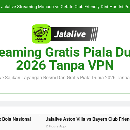
Jalalive Streaming Monaco vs Getafe Club Friendly Dini Hari Ini 
KuPS vs U Craiova Liga Eropa UEFA Malam Ini Pukul 22.00 WIB 
Streaming Singapura vs Indonesia Piala ASEAN Malam Ini Puku
Menar
Jalalive Aston Villa vs Bayern Club Friendly Malam Ini Pukul 19.0
eaming Gratis Piala D
Persahabatan Dua 
Jalalive Streaming Monaco vs Getafe Club Friendly Dini Hari Ini 
2026 Tanpa VPN
KuPS vs U Craiova Liga Eropa UEFA Malam Ini Pukul 22.00 WIB 
ive Sajikan Tayangan Resmi Dan Gratis Piala Dunia 2026 Tanpa 
Jalalive Aston Villa vs Bayern Club Friendly Malam Ini Pu
2 Hours Ago