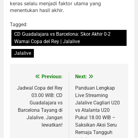
keras selalu menjadi faktor utama yang
menentukan hasil akhir.
Tagged:
CD Guadalajara vs Barcelona: Skor Akhir 0-2
Warnai Copa del Rey | Jalalive
Jalalive
Previous:
Next:
Post
navigation
Jadwal Copa del Rey
Panduan Lengkap
03.00 WIB: CD
Live Streaming
Guadalajara vs
Jalalive Cagliari U20
Barcelona Tayang di
vs Atalanta U20
Jalalive. Jangan
Pukul 18.00 WIB –
lewatkan!
Saksikan Aksi Seru
Remaja Tangguh