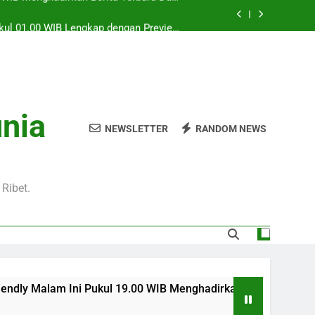
Pukul 01.00 WIB Lengkap dengan Preview
Pertandingan dan Fakta Menarik
Jadi Sorotan Besar Pecinta Sepak Bola
Eropa di Jalalive
l 20.00 WIB di Jalalive Menjadi Sajian
ik Untuk Pecinta Sepak Bola Nasional
0 WIB Menghadirkan Berita Terbaru Duel
unia
Klub Terkenal Dari Inggris Dan Jerman
NEWSLETTER
RANDOM NEWS
Pukul 01.00 WIB Lengkap dengan Preview
Pertandingan dan Fakta Menarik
Jadi Sorotan Besar Pecinta Sepak Bola
Eropa di Jalalive
Ribet.
 Pukul 19.00 WIB Menghadirkan Berita Terbaru Duel Persahabat