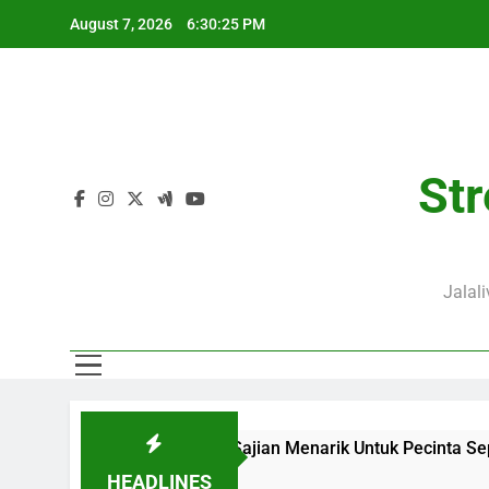
Skip
August 7, 2026
6:30:26 PM
to
content
Str
Jalal
ve Menjadi Sajian Menarik Untuk Pecinta Sepak Bola Nasional
HEADLINES