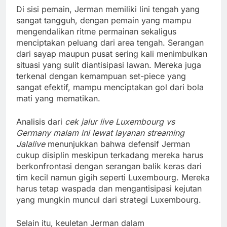
Di sisi pemain, Jerman memiliki lini tengah yang
sangat tangguh, dengan pemain yang mampu
mengendalikan ritme permainan sekaligus
menciptakan peluang dari area tengah. Serangan
dari sayap maupun pusat sering kali menimbulkan
situasi yang sulit diantisipasi lawan. Mereka juga
terkenal dengan kemampuan set-piece yang
sangat efektif, mampu menciptakan gol dari bola
mati yang mematikan.
Analisis dari
cek jalur live Luxembourg vs
Germany malam ini lewat layanan streaming
Jalalive
menunjukkan bahwa defensif Jerman
cukup disiplin meskipun terkadang mereka harus
berkonfrontasi dengan serangan balik keras dari
tim kecil namun gigih seperti Luxembourg. Mereka
harus tetap waspada dan mengantisipasi kejutan
yang mungkin muncul dari strategi Luxembourg.
Selain itu, keuletan Jerman dalam