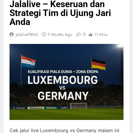
Jalalive – Keseruan dan
Strategi Tim di Ujung Jari
Anda
0
JalalivePBN3
9 Months Ago
11 Mins
Cek jalur live Luxembourg vs Germany malam ini