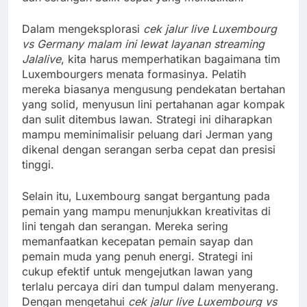
Dalam mengeksplorasi
cek jalur live Luxembourg
vs Germany malam ini lewat layanan streaming
Jalalive
, kita harus memperhatikan bagaimana tim
Luxembourgers menata formasinya. Pelatih
mereka biasanya mengusung pendekatan bertahan
yang solid, menyusun lini pertahanan agar kompak
dan sulit ditembus lawan. Strategi ini diharapkan
mampu meminimalisir peluang dari Jerman yang
dikenal dengan serangan serba cepat dan presisi
tinggi.
Selain itu, Luxembourg sangat bergantung pada
pemain yang mampu menunjukkan kreativitas di
lini tengah dan serangan. Mereka sering
memanfaatkan kecepatan pemain sayap dan
pemain muda yang penuh energi. Strategi ini
cukup efektif untuk mengejutkan lawan yang
terlalu percaya diri dan tumpul dalam menyerang.
Dengan mengetahui
cek jalur live Luxembourg vs