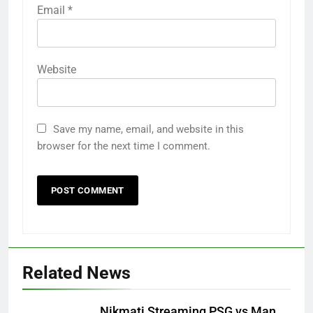
Email
*
Website
Save my name, email, and website in this
browser for the next time I comment.
Related News
Nikmati Streaming PSG vs Man