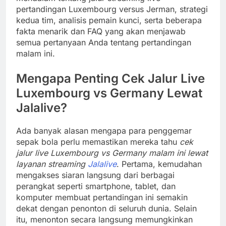
pertandingan Luxembourg versus Jerman, strategi
kedua tim, analisis pemain kunci, serta beberapa
fakta menarik dan FAQ yang akan menjawab
semua pertanyaan Anda tentang pertandingan
malam ini.
Mengapa Penting Cek Jalur Live
Luxembourg vs Germany Lewat
Jalalive?
Ada banyak alasan mengapa para penggemar
sepak bola perlu memastikan mereka tahu
cek
jalur live Luxembourg vs Germany malam ini lewat
layanan streaming
Jalalive
. Pertama, kemudahan
mengakses siaran langsung dari berbagai
perangkat seperti smartphone, tablet, dan
komputer membuat pertandingan ini semakin
dekat dengan penonton di seluruh dunia. Selain
itu, menonton secara langsung memungkinkan