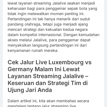
lewat layanan streaming Jalalive seakan menjadi
keharusan bagi para penggemar sepak bola yang
tidak ingin melewatkan momen penting ini.
Pertandingan ini tak hanya menarik dari sudut
pandang olahraga, tetapi juga menjadi ajang
mencari strategi dan kekuatan kedua negara
dalam kompetisi internasional. Dengan kemudahan
akses melalui Jalalive, para penggemar dapat
menyaksikan langsung pertandingan ini dari
kenyamanan rumah mereka.
Cek Jalur Live Luxembourg vs
Germany Malam Ini Lewat
Layanan Streaming Jalalive –
Keseruan dan Strategi Tim di
Ujung Jari Anda
Dalam artikel ini, kita akan membahas secara
mendalam tentang jalur streaming live