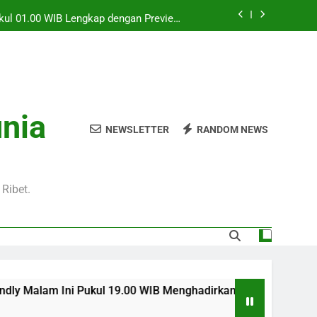
Pukul 01.00 WIB Lengkap dengan Preview
Pertandingan dan Fakta Menarik
Jadi Sorotan Besar Pecinta Sepak Bola
Eropa di Jalalive
l 20.00 WIB di Jalalive Menjadi Sajian
ik Untuk Pecinta Sepak Bola Nasional
0 WIB Menghadirkan Berita Terbaru Duel
unia
Klub Terkenal Dari Inggris Dan Jerman
NEWSLETTER
RANDOM NEWS
Pukul 01.00 WIB Lengkap dengan Preview
Pertandingan dan Fakta Menarik
Jadi Sorotan Besar Pecinta Sepak Bola
Eropa di Jalalive
Ribet.
Pukul 19.00 WIB Menghadirkan Berita Terbaru Duel Persahabata