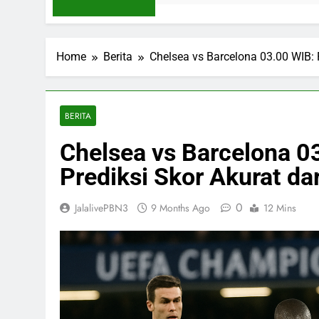
Home
Berita
Chelsea vs Barcelona 03.00 WIB: F
BERITA
Chelsea vs Barcelona 0
Prediksi Skor Akurat dar
0
JalalivePBN3
9 Months Ago
12 Mins