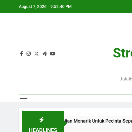
Skip
August 7, 2026
9:52:42 PM
to
content
Str
Jalal
 Menjadi Sajian Menarik Untuk Pecinta Sepak Bola Nasional
HEADLINES