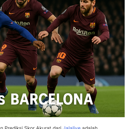
 Prediksi Skor Akurat dari
Jalalive
adalah