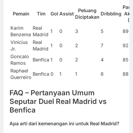
Pass
Peluang
Pemain
Tim
Gol
Assist
Dribbling
Aku
Diciptakan
(
Karim
Real
1
0
3
5
89
Benzema
Madrid
Vinicius
Real
1
0
2
7
92
Jr.
Madrid
Goncalo
Benfica
1
0
2
4
85
Ramos
Raphael
Benfica
0
1
1
6
88
Guerreiro
FAQ – Pertanyaan Umum
Seputar Duel Real Madrid vs
Benfica
Apa arti dari kemenangan ini untuk Real Madrid?