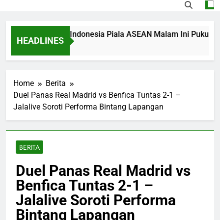
g Singapura vs Indonesia Piala ASEAN Malam Ini Pukul 20.00 
HEADLINES
Ago
Home
Berita
Duel Panas Real Madrid vs Benfica Tuntas 2-1 –
Jalalive Soroti Performa Bintang Lapangan
BERITA
Duel Panas Real Madrid vs
Benfica Tuntas 2-1 –
Jalalive Soroti Performa
Bintang Lapangan