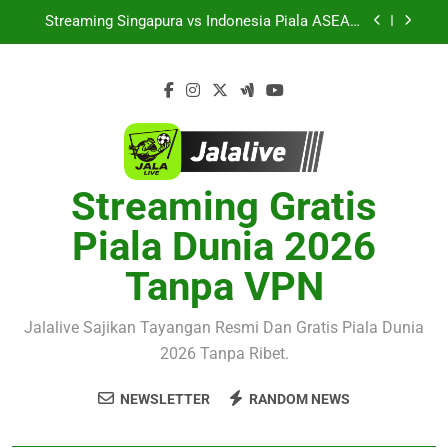
Skip
Jalalive Dengan Kemasan Laga Pramusim
Streaming Singapura vs Indonesia Piala ASEAN
Modern dan Menghibur
to
Malam Ini Pukul 20.00 WIB di Jalalive Menjadi
Sajian Menarik Untuk Pecinta Sepak Bola
content
Jalalive Aston Villa vs Bayern Club Friendly
Nasional
Malam Ini Pukul 19.00 WIB Menghadirkan Berita
Terbaru Duel Persahabatan Dua Klub Terkenal
Streaming Jalalive Barcelona vs Nottingham
Dari Inggris Dan Jerman
Forest Club Friendly Dini Hari Ini Pukul 02.00 WIB
Membawa Pengalaman Mengikuti Duel Klub
Nikmati Streaming PSG vs Man United Club
Eropa Yang Dinantikan
Friendly Malam Ini Pukul 22.00 WIB Bersama
Jalalive Dengan Kemasan Laga Pramusim
Streaming Gratis
Streaming Singapura vs Indonesia Piala ASEAN
Modern dan Menghibur
Malam Ini Pukul 20.00 WIB di Jalalive Menjadi
Sajian Menarik Untuk Pecinta Sepak Bola
Piala Dunia 2026
Jalalive Aston Villa vs Bayern Club Friendly
Nasional
Malam Ini Pukul 19.00 WIB Menghadirkan Berita
Tanpa VPN
Terbaru Duel Persahabatan Dua Klub Terkenal
Dari Inggris Dan Jerman
Jalalive Sajikan Tayangan Resmi Dan Gratis Piala Dunia
2026 Tanpa Ribet.
NEWSLETTER
RANDOM NEWS