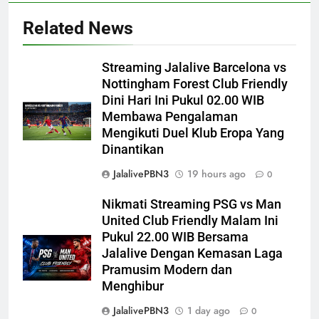
Related News
Streaming Jalalive Barcelona vs
Nottingham Forest Club Friendly
Dini Hari Ini Pukul 02.00 WIB
Membawa Pengalaman
Mengikuti Duel Klub Eropa Yang
Dinantikan
JalalivePBN3
19 hours ago
0
Nikmati Streaming PSG vs Man
United Club Friendly Malam Ini
Pukul 22.00 WIB Bersama
Jalalive Dengan Kemasan Laga
Pramusim Modern dan
Menghibur
JalalivePBN3
1 day ago
0