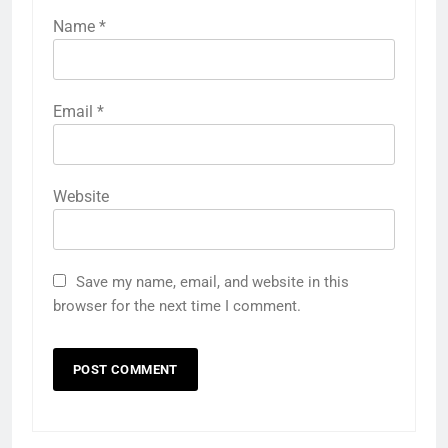
Name
*
Email
*
Website
Save my name, email, and website in this
browser for the next time I comment.