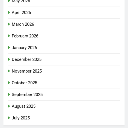
May 2026
April 2026
March 2026
February 2026
January 2026
December 2025
November 2025
October 2025
September 2025
August 2025
July 2025