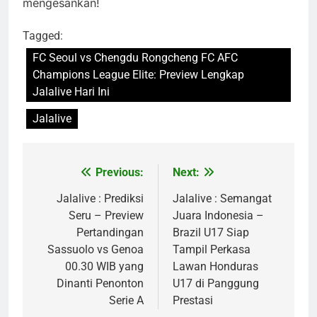
mengesankan!
Tagged:
FC Seoul vs Chengdu Rongcheng FC AFC
Champions League Elite: Preview Lengkap
Jalalive Hari Ini
Jalalive
Previous:
Next:
Post
navigation
Jalalive : Prediksi
Jalalive : Semangat
Seru – Preview
Juara Indonesia –
Pertandingan
Brazil U17 Siap
Sassuolo vs Genoa
Tampil Perkasa
00.30 WIB yang
Lawan Honduras
Dinanti Penonton
U17 di Panggung
Serie A
Prestasi