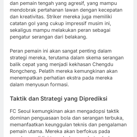
dan pemain tengah yang agresif, yang mampu
mendobrak pertahanan lawan dengan kecepatan
dan kreativitas. Striker mereka juga memiliki
catatan gol yang cukup impressif musim ini,
sekaligus mampu melakukan peran sebagai
pengatur serangan dari belakang.
Peran pemain ini akan sangat penting dalam
strategi mereka, terutama dalam skema serangan
balik cepat yang menjadi kekhasan Chengdu
Rongcheng. Pelatih mereka kemungkinan akan
menempatkan perhatian ekstra pada mereka
dalam menyusun formasi.
Taktik dan Strategi yang Diprediksi
FC Seoul kemungkinan akan mengadopsi taktik
dominan penguasaan bola dan serangan terbuka,
memanfaatkan keunggulan teknis dan pengalaman
pemain utama. Mereka akan berfokus pada