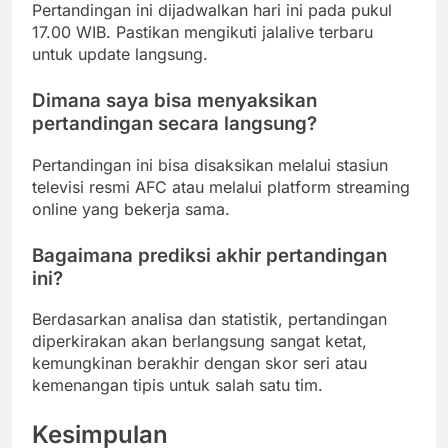
Pertandingan ini dijadwalkan hari ini pada pukul
17.00 WIB. Pastikan mengikuti jalalive terbaru
untuk update langsung.
Dimana saya bisa menyaksikan
pertandingan secara langsung?
Pertandingan ini bisa disaksikan melalui stasiun
televisi resmi AFC atau melalui platform streaming
online yang bekerja sama.
Bagaimana prediksi akhir pertandingan
ini?
Berdasarkan analisa dan statistik, pertandingan
diperkirakan akan berlangsung sangat ketat,
kemungkinan berakhir dengan skor seri atau
kemenangan tipis untuk salah satu tim.
Kesimpulan