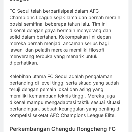
FC Seoul telah berpartisipasi dalam AFC
Champions League sejak lama dan pernah meraih
posisi semifinal beberapa tahun lalu. Tim ini
dikenal dengan gaya bermain menyerang dan
solid dalam bertahan. Kekompakan lini depan
mereka pernah menjadi ancaman serius bagi
lawan, dan pelatih mereka memiliki filosofi
menyerang terbuka yang menarik untuk
diperhatikan.
Kelebihan utama FC Seoul adalah pengalaman
bertanding di level tinggi serta skuad yang sudah
teruji dengan pemain lokal dan asing yang
memiliki kemampuan teknis tinggi. Mereka juga
dikenal mampu mengadaptasi taktik sesuai situasi
pertandingan, sebuah keunggulan yang penting di
kompetisi seketat AFC Champions League Elite.
Perkembangan Chengdu Rongcheng FC