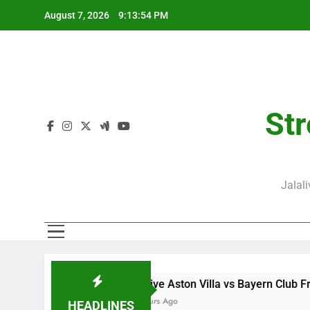
Skip
August 7, 2026
9:13:55 PM
to
content
Str
Jalal
l
Jalalive Aston Villa vs Bayern Club Friendly Malam I
19 Hours Ago
HEADLINES