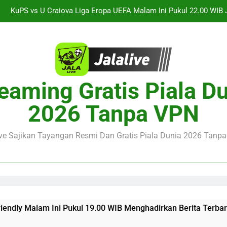
KuPS vs U Craiova Liga Eropa UEFA Malam Ini Pukul 22.00 WIB 
Streaming Singapura vs Indonesia Piala ASEAN Malam Ini Puku
Menar
Jalalive Aston Villa vs Bayern Club Friendly Malam Ini Pukul 19.0
Persahabatan Dua 
Jalalive Streaming Monaco vs Getafe Club Friendly Dini Hari Ini 
eaming Gratis Piala D
KuPS vs U Craiova Liga Eropa UEFA Malam Ini Pukul 22.00 WIB 
2026 Tanpa VPN
ive Sajikan Tayangan Resmi Dan Gratis Piala Dunia 2026 Tanpa 
ni Pukul 19.00 WIB Menghadirkan Berita Terbaru Duel Persahab