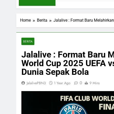
Home
Berita
Jalalive : Format Baru Melahirka
BERITA
Jalalive : Format Baru 
World Cup 2025 UEFA vs
Dunia Sepak Bola
0
JalalivePBN3
1 Year Ago
9 Mins