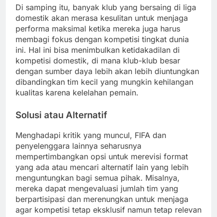
Di samping itu, banyak klub yang bersaing di liga
domestik akan merasa kesulitan untuk menjaga
performa maksimal ketika mereka juga harus
membagi fokus dengan kompetisi tingkat dunia
ini. Hal ini bisa menimbulkan ketidakadilan di
kompetisi domestik, di mana klub-klub besar
dengan sumber daya lebih akan lebih diuntungkan
dibandingkan tim kecil yang mungkin kehilangan
kualitas karena kelelahan pemain.
Solusi atau Alternatif
Menghadapi kritik yang muncul, FIFA dan
penyelenggara lainnya seharusnya
mempertimbangkan opsi untuk merevisi format
yang ada atau mencari alternatif lain yang lebih
menguntungkan bagi semua pihak. Misalnya,
mereka dapat mengevaluasi jumlah tim yang
berpartisipasi dan merenungkan untuk menjaga
agar kompetisi tetap eksklusif namun tetap relevan