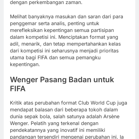
dengan perkembangan zaman.
Melihat banyaknya masukan dan saran dari para
penggemar serta analis, penting untuk
merefleksikan kepentingan semua partisipan
dalam kompetisi ini. Menciptakan format yang
adil, menarik, dan tetap mempertahankan kelas
dari kompetisi ini seharusnya menjadi prioritas
utama bagi FIFA dan semua pemangku
kepentingan.
Wenger Pasang Badan untuk
FIFA
Kritik atas perubahan format Club World Cup juga
mendapat balasan dari beberapa tokoh dalam
dunia sepak bola, salah satunya adalah Arsène
Wenger. Pelatih yang terkenal dengan
pendekatannya yang inovatif ini memiliki
pandangan tersendiri mengenai perubahan ini. Ia