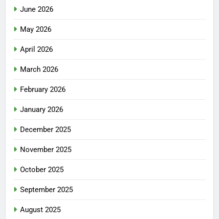
June 2026
May 2026
April 2026
March 2026
February 2026
January 2026
December 2025
November 2025
October 2025
September 2025
August 2025