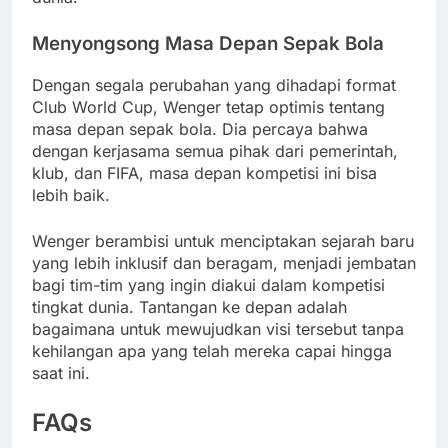
Menyongsong Masa Depan Sepak Bola
Dengan segala perubahan yang dihadapi format
Club World Cup, Wenger tetap optimis tentang
masa depan sepak bola. Dia percaya bahwa
dengan kerjasama semua pihak dari pemerintah,
klub, dan FIFA, masa depan kompetisi ini bisa
lebih baik.
Wenger berambisi untuk menciptakan sejarah baru
yang lebih inklusif dan beragam, menjadi jembatan
bagi tim-tim yang ingin diakui dalam kompetisi
tingkat dunia. Tantangan ke depan adalah
bagaimana untuk mewujudkan visi tersebut tanpa
kehilangan apa yang telah mereka capai hingga
saat ini.
FAQs