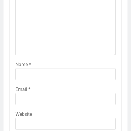
Name
*
Email
*
Website