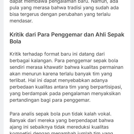
dapat membawa pengalaman baru. Namun, ada
pula yang merasa bahwa tradisi yang sudah ada
bisa tergerus dengan perubahan yang terlalu
mendasar.
Kritik dari Para Penggemar dan Ahli Sepak
Bola
Kritik terhadap format baru ini datang dari
berbagai kalangan. Para penggemar sepak bola
sendiri merasa khawatir bahwa kualitas permainan
akan menurun karena terlalu banyak tim yang
terlibat. Hal ini dapat menyebabkan adanya
perbedaan kualitas antara tim yang berpartisipasi,
yang berdampak pada pengalaman menyaksikan
pertandingan bagi para penggemar.
Para analis sepak bola pun tidak kalah vokal.
Banyak dari mereka yang berpendapat bahwa
ajang ini sebaiknya tidak mereduksi kualitas
kompetisi dengan menambah jumlah tim yang