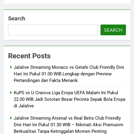
Search
SEARCH
Recent Posts
Jalalive Streaming Monaco vs Getafe Club Friendly Dini
Hari Ini Pukul 01.00 WIB Lengkap dengan Preview
Pertandingan dan Fakta Menarik
KuPS vs U Craiova Liga Eropa UEFA Malam Ini Pukul
22.00 WIB Jadi Sorotan Besar Pecinta Sepak Bola Eropa
di Jalalive
Jalalive Streaming Arsenal vs Real Betis Club Friendly
Dini Hari Ini Pukul 01.30 WIB – Nikmati Aksi Pramusim
Berkualitas Tanpa Ketinggalan Momen Penting