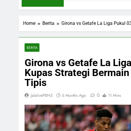
Home
Berita
Girona vs Getafe La Liga Pukul 03
BERITA
Girona vs Getafe La Lig
Kupas Strategi Bermain
Tipis
0
JalalivePBN3
6 Months Ago
11 Mins