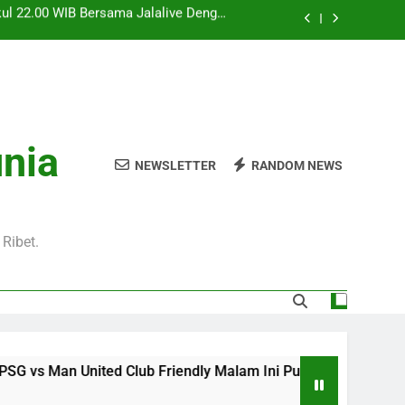
l 20.00 WIB di Jalalive Menjadi Sajian
ik Untuk Pecinta Sepak Bola Nasional
0 WIB Menghadirkan Berita Terbaru Duel
Klub Terkenal Dari Inggris Dan Jerman
Dini Hari Ini Pukul 02.00 WIB Membawa
kuti Duel Klub Eropa Yang Dinantikan
kul 22.00 WIB Bersama Jalalive Dengan
unia
aga Pramusim Modern dan Menghibur
NEWSLETTER
RANDOM NEWS
l 20.00 WIB di Jalalive Menjadi Sajian
ik Untuk Pecinta Sepak Bola Nasional
0 WIB Menghadirkan Berita Terbaru Duel
Klub Terkenal Dari Inggris Dan Jerman
Ribet.
d Club Friendly Malam Ini Pukul 22.00 WIB Bersama Jalali