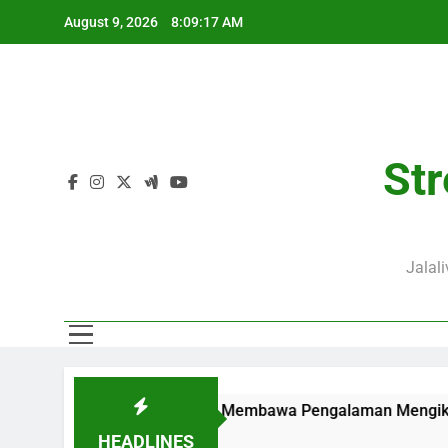
Skip
August 9, 2026
8:09:18 AM
to
content
Str
Jalal
 Pukul 02.00 WIB Membawa Pengalaman Mengikuti Duel Klub Erop
HEADLINES