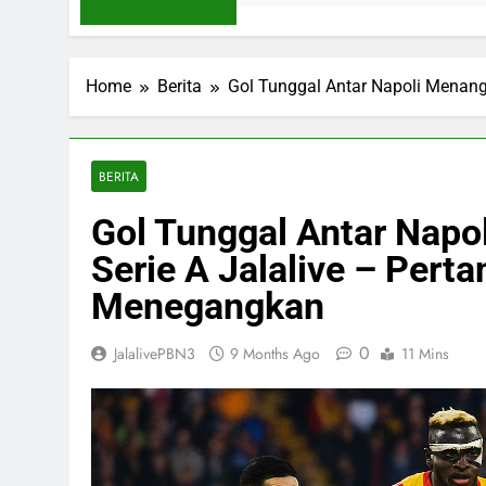
Home
Berita
Gol Tunggal Antar Napoli Menang
BERITA
Gol Tunggal Antar Napo
Serie A Jalalive – Pert
Menegangkan
0
JalalivePBN3
9 Months Ago
11 Mins