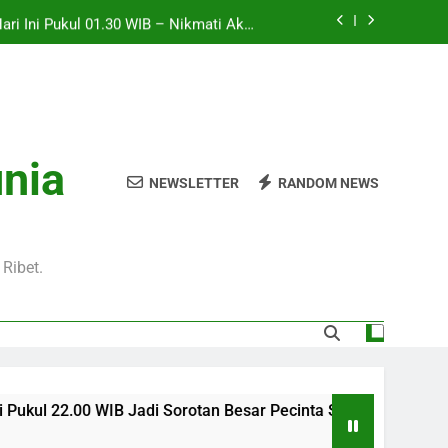
Hari Ini Pukul 01.30 WIB – Nikmati Aksi
tas Tanpa Ketinggalan Momen Penting
WIB Tersedia Melalui Streaming Jalalive
yang Stabil dan Jernih
Pukul 01.00 WIB Lengkap dengan Preview
Pertandingan dan Fakta Menarik
Jadi Sorotan Besar Pecinta Sepak Bola
unia
Eropa di Jalalive
NEWSLETTER
RANDOM NEWS
Hari Ini Pukul 01.30 WIB – Nikmati Aksi
tas Tanpa Ketinggalan Momen Penting
WIB Tersedia Melalui Streaming Jalalive
yang Stabil dan Jernih
Ribet.
adi Sorotan Besar Pecinta Sepak Bola Eropa di Jalalive