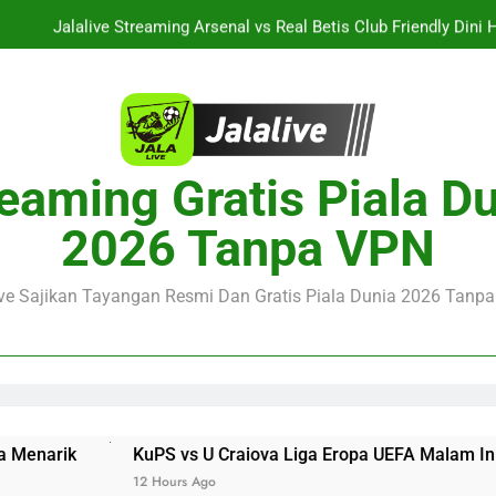
Jalalive Streaming Arsenal vs Real Betis Club Friendly Dini 
Pramusim Berkuali
Derby AC Milan vs Inter Milan Club Friendly Sore Ini Pukul 18.00 
Jalalive Streaming Monaco vs Getafe Club Friendly Dini Hari Ini 
KuPS vs U Craiova Liga Eropa UEFA Malam Ini Pukul 22.00 WIB 
eaming Gratis Piala D
Jalalive Streaming Arsenal vs Real Betis Club Friendly Dini 
2026 Tanpa VPN
Pramusim Berkuali
Derby AC Milan vs Inter Milan Club Friendly Sore Ini Pukul 18.00 
ive Sajikan Tayangan Resmi Dan Gratis Piala Dunia 2026 Tanpa 
uPS vs U Craiova Liga Eropa UEFA Malam Ini Pukul 22.00 WIB J
2 Hours Ago