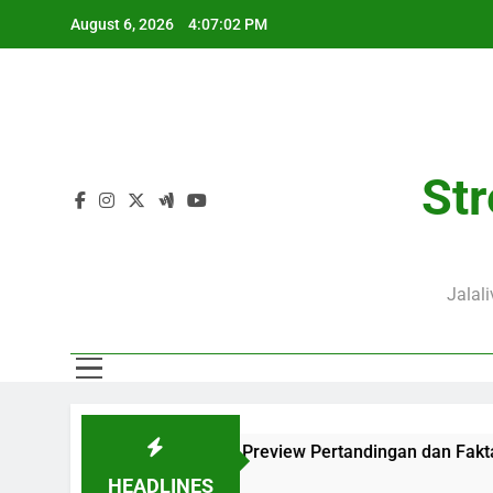
Skip
August 6, 2026
4:07:04 PM
to
content
Str
Jalal
engkap dengan Preview Pertandingan dan Fakta Menarik
K
1
HEADLINES