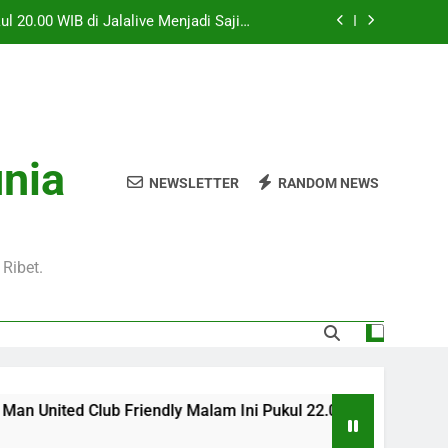
l 20.00 WIB di Jalalive Menjadi Sajian
ik Untuk Pecinta Sepak Bola Nasional
0 WIB Menghadirkan Berita Terbaru Duel
Klub Terkenal Dari Inggris Dan Jerman
Dini Hari Ini Pukul 02.00 WIB Membawa
kuti Duel Klub Eropa Yang Dinantikan
kul 22.00 WIB Bersama Jalalive Dengan
unia
aga Pramusim Modern dan Menghibur
NEWSLETTER
RANDOM NEWS
l 20.00 WIB di Jalalive Menjadi Sajian
ik Untuk Pecinta Sepak Bola Nasional
0 WIB Menghadirkan Berita Terbaru Duel
Klub Terkenal Dari Inggris Dan Jerman
Ribet.
 Friendly Malam Ini Pukul 22.00 WIB Bersama Jalalive Den