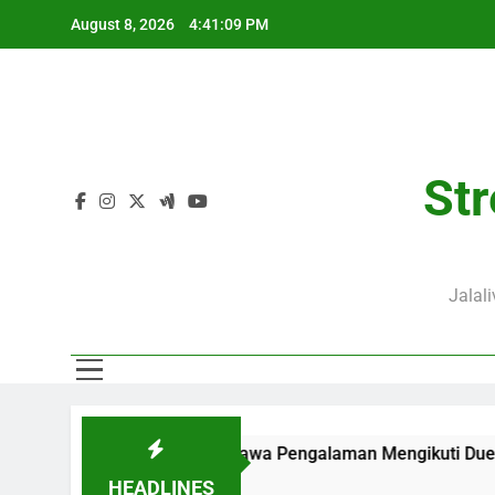
Skip
August 8, 2026
4:41:10 PM
to
content
Str
Jalal
02.00 WIB Membawa Pengalaman Mengikuti Duel Klub Eropa Yang
HEADLINES